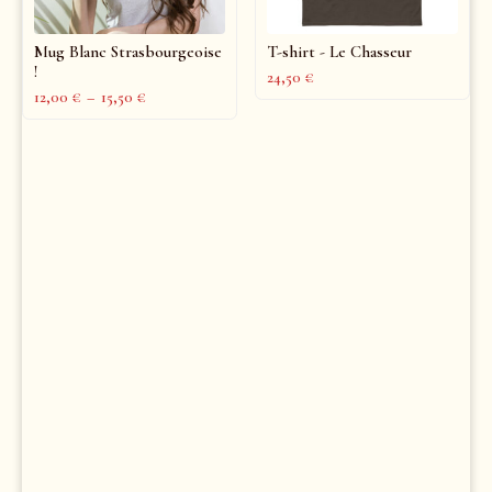
Mug Blanc Strasbourgeoise
T-shirt - Le Chasseur
!
24,50
€
12,00
€
–
15,50
€