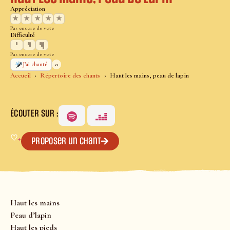
Appréciation
★
★
★
★
★
Pas encore de vote
Difficulté
Pas encore de vote
0
J’ai chanté
Accueil
Répertoire des chants
Haut les mains, peau de lapin
ÉCOUTER SUR :
♡
+
Proposer un chant
Haut les mains
Peau d’lapin
Haut les pieds