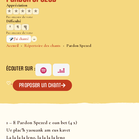
Appréciation
★
★
★
★
★
Pas encore de vote
Difficulté
Pas encore de vote
0
J’ai chanté
Accueil
Répertoire des chants
Pardon Spezed
ÉCOUTER SUR :
♡
+
Proposer un chant
1 – E Pardon Spezed e oan bet (4 x)
Ur plac’h yaouank am eus kavet
La la la la leno, la la la la leno