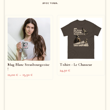
avec vous.
Mug Blanc Strasbourgeoise
T-shirt - Le Chasseur
!
24,50
€
12,00
€
–
15,50
€