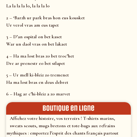
La la la la lo, la la la lo
2 – ‘Barzh ur park bras hon eus kousket
Ur verol vras am eus tapet
3 – D’an ospital on bet kaset
War un daol vras on bet lakaet
4 – Ha ma lost bras zo bet troc’het
Dre ar prenestr eo bet stlapet
5 – Ur mell ki-bleiz zo tremenet
Ha ma lost bras en deus debret
6 – Hag ar c’hi-bleiz a zo marvet
Boutique en ligne
Affichez votre histoire, vos terroirs ! T-shirts marins,
sweats scouts, mugs bretons et tote-bags aux refrains
mythiques : emportez l’esprit des chants français partout