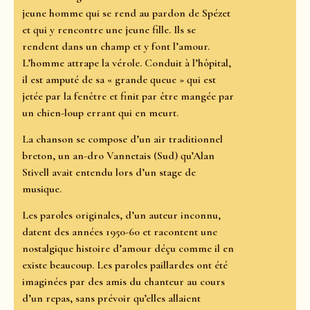
jeune homme qui se rend au pardon de Spézet
et qui y rencontre une jeune fille. Ils se
rendent dans un champ et y font l’amour.
L’homme attrape la vérole. Conduit à l’hôpital,
il est amputé de sa « grande queue » qui est
jetée par la fenêtre et finit par être mangée par
un chien-loup errant qui en meurt.
La chanson se compose d’un air traditionnel
breton, un an-dro Vannetais (Sud) qu’Alan
Stivell avait entendu lors d’un stage de
musique.
Les paroles originales, d’un auteur inconnu,
datent des années 1950-60 et racontent une
nostalgique histoire d’amour déçu comme il en
existe beaucoup. Les paroles paillardes ont été
imaginées par des amis du chanteur au cours
d’un repas, sans prévoir qu’elles allaient