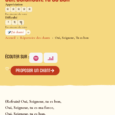
Appréciation
★
★
★
★
★
Pas encore de vote
Difficulté
Pas encore de vote
0
J’ai chanté
Accueil
Répertoire des chants
Oui, Seigneur, Tu es bon
ÉCOUTER SUR :
♡
+
Proposer un chant
(Refrain) Oui, Seigneur, tu es bon,
Oui, Seigneur, tu es ma force,
Oui, Seigneur, tu es bon,