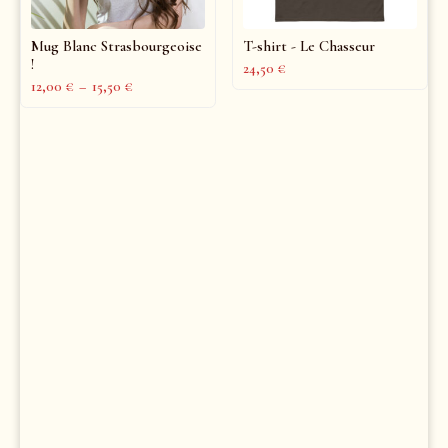
Mug Blanc Strasbourgeoise
T-shirt - Le Chasseur
!
24,50
€
12,00
€
–
15,50
€