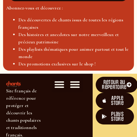
Abonnez-vous et découvrez :
Des découvertes de chants issus de toutes les régions
françaises
Des histoires et anecdotes sur notre merveilleux et
précieux patrimoine
Des playlists thématiques pour animer partout et tout le
monde
Des promotions exclusives sur le shop !
Retour au
répertoire
Site français de
Apple
référence pour
Store
protéger et
découvrir les
plays
store
chants populaires
et traditionnels
français.