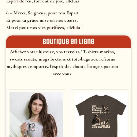
Esprit de feu, torrent de joie, alléluia !
6 – Merci, Seigneur, pour ton Esprit
Et pour ta grâce mise en nos cœurs,
Merci pour nos vies purifiées, alléluia !
Boutique en ligne
Affichez votre histoire, vos terroirs ! T-shirts marins,
sweats scouts, mugs bretons et tote-bags aux refrains
mythiques : emportez l’esprit des chants français partout
avec vous.