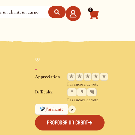
0
♡
+
★
★
★
★
★
Appréciation
Pas encore de vote
Difficulté
Pas encore de vote
0
J’ai chanté
Proposer un chant