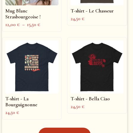
Mug Blanc
T-shirt - Le Chasseur
Strasbourgeoise !
24,50
€
12,00
€
–
15,50
€
T-shirt - La
T-shirt - Bella Ciao
Bourguignonne
24,50
€
24,50
€