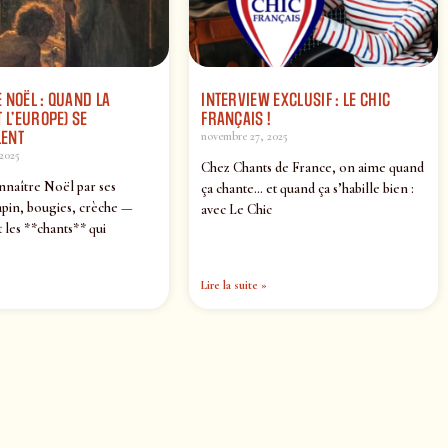
 NOËL : QUAND LA
INTERVIEW EXCLUSIF : LE CHIC
 L’EUROPE) SE
FRANÇAIS !
ENT
novembre 27, 2025
2025
Chez Chants de France, on aime quand
nnaître Noël par ses
ça chante… et quand ça s’habille bien :
pin, bougies, crèche —
avec Le Chic
 les **chants** qui
Lire la suite »