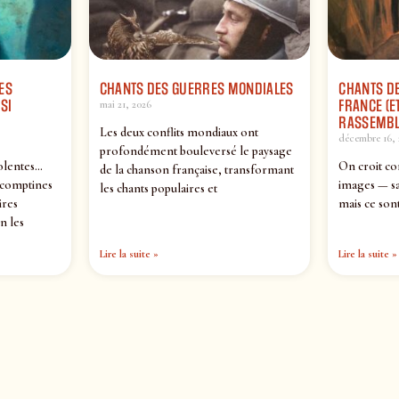
ES
CHANTS DES GUERRES MONDIALES
CHANTS DE
SI
FRANCE (ET
mai 21, 2026
RASSEMBL
Les deux conflits mondiaux ont
décembre 16, 
profondément bouleversé le paysage
olentes…
On croit co
de la chanson française, transformant
 comptines
images — sa
les chants populaires et
ires
mais ce sont
n les
Lire la suite »
Lire la suite »