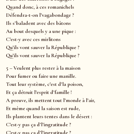
Quand donc, à ces romanichels
Défendra-t-on l’vagabondage ?
Ils s’baladent avec des bâtons
Au bout desquels y a une pique :
C’est-y avec ces mirlitons
Qu’ils vont sauver la République ?
Qu’ils vont sauver la République ?
5 – Veulent plus rester à la maison
Pour fumer ou faire une manille.
Tout leur système, c’est d’la poison,
Et ça détruit l’esprit d’famille !
A preuve, ils mettent tout l’monde à l’air,
Et même quand la saison est rude,
Ils plantent leurs tentes dans le désert :
C’est-y pas ça d’l’ingratitude ?
C’est-y pas ça d’l’ingratitude ?