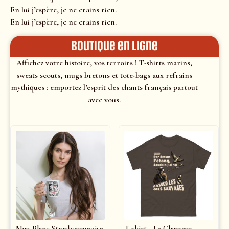
En lui j’espère, je ne crains rien.
En lui j’espère, je ne crains rien.
Boutique en ligne
Affichez votre histoire, vos terroirs ! T-shirts marins,
sweats scouts, mugs bretons et tote-bags aux refrains
mythiques : emportez l’esprit des chants français partout
avec vous.
Mug Blanc Strasbourgeoise
T-shirt - Le Chasseur