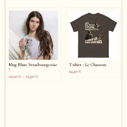
Mug Blanc Strasbourgeoise
T-shirt - Le Chasseur
!
24,50
€
12,00
€
–
15,50
€