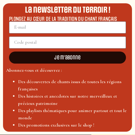
La newsletter du terroir !
PLONGEZ AU CŒUR DE LA TRADITION DU CHANT FRANÇAIS
Je m'abonne
Abonnez-vous et découvrez :
Des découvertes de chants issus de toutes les régions
françaises
Des histoires et anecdotes sur notre merveilleux et
précieux patrimoine
Des playlists thématiques pour animer partout et tout le
monde
Des promotions exclusives sur le shop !