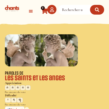
Panneau de gestion des cookies
0
PAROLES DE
Les saints et les anges
Appréciation
★
★
★
★
★
Pas encore de vote
Difficulté
Pas encore de vote