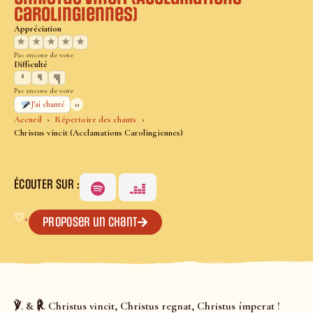
Carolingiennes)
Appréciation
★
★
★
★
★
Pas encore de vote
Difficulté
Pas encore de vote
0
J’ai chanté
Accueil
Répertoire des chants
Christus vincit (Acclamations Carolingiennes)
ÉCOUTER SUR :
♡
+
Proposer un chant
℣. & ℟. Christus vincit, Christus regnat, Christus ímperat !