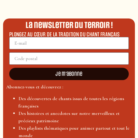
La newsletter du terroir !
PLONGEZ AU CŒUR DE LA TRADITION DU CHANT FRANÇAIS
Je m'abonne
Abonnez-vous et découvrez :
Des découvertes de chants issus de toutes les régions
françaises
Des histoires et anecdotes sur notre merveilleux et
précieux patrimoine
Des playlists thématiques pour animer partout et tout le
monde