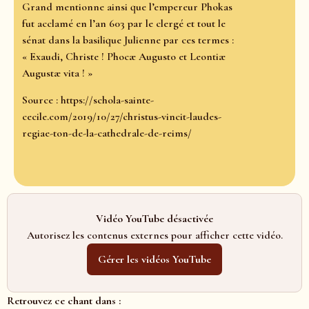
Grand mentionne ainsi que l’empereur Phokas
fut acclamé en l’an 603 par le clergé et tout le
sénat dans la basilique Julienne par ces termes :
« Exaudi, Christe ! Phocæ Augusto et Leontiæ
Augustæ vita ! »
Source : https://schola-sainte-
cecile.com/2019/10/27/christus-vincit-laudes-
regiae-ton-de-la-cathedrale-de-reims/
Vidéo YouTube désactivée
Autorisez les contenus externes pour afficher cette vidéo.
Gérer les vidéos YouTube
Retrouvez ce chant dans :