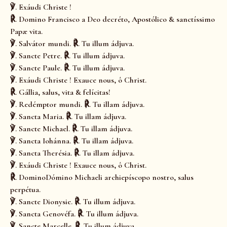
℣. Exáudi Christe !
℟. Domino Francisco a Deo decréto, Apostólico & sanctíssimo
Papæ vita.
℣. Salvátor mundi. ℟. Tu illum ádjuva.
℣. Sancte Petre. ℟. Tu illum ádjuva.
℣. Sancte Paule. ℟. Tu illum ádjuva.
℣. Exáudi Christe ! Exauce nous, ô Christ.
℟. Gállia, salus, vita & felícitas!
℣. Redémptor mundi. ℟. Tu illam ádjuva.
℣. Sancta Maria. ℟. Tu illam ádjuva.
℣. Sancte Michael. ℟. Tu illam ádjuva.
℣. Sancta Iohánna. ℟. Tu illam ádjuva.
℣. Sancta Therésia. ℟. Tu illam ádjuva.
℣. Exáudi Christe ! Exauce nous, ô Christ.
℟. DominoDómino Michaeli archiepíscopo nostro, salus
perpétua.
℣. Sancte Dionysie. ℟. Tu illum ádjuva.
℣. Sancta Genovéfa. ℟. Tu illum ádjuva.
℣. Sancte Marcelle. ℟. Tu illum ádjuva.