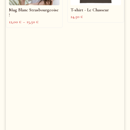
Mug Blanc Strasbourgeoise
T-shirt - Le Chasseur
!
24,50
€
12,00
€
–
15,50
€