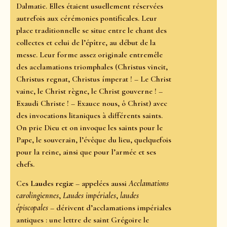
Dalmatie. Elles étaient usuellement réservées
autrefois aux cérémonies pontificales. Leur
place traditionnelle se situe entre le chant des
collectes et celui de l’épître, au début de la
messe. Leur forme assez originale entremêle
des acclamations triomphales (Christus vincit,
Christus regnat, Christus ímperat ! – Le Christ
vainc, le Christ règne, le Christ gouverne ! –
Exaudi Christe ! – Exauce nous, ô Christ) avec
des invocations litaniques à différents saints.
On prie Dieu et on invoque les saints pour le
Pape, le souverain, l’évêque du lieu, quelquefois
pour la reine, ainsi que pour l’armée et ses
chefs.
Ces
Laudes regiæ
– appelées aussi
Acclamations
carolingiennes
,
Laudes impériales
,
laudes
épiscopales
– dérivent d’acclamations impériales
antiques : une lettre de saint Grégoire le