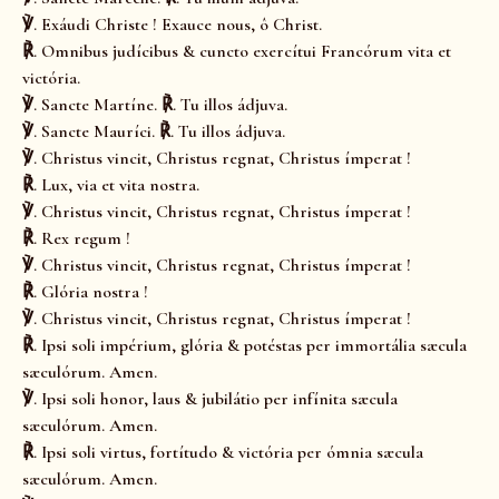
℣. Exáudi Christe ! Exauce nous, ô Christ.
℟. Omnibus judícibus & cuncto exercítui Francórum vita et
victória.
℣. Sancte Martíne. ℟. Tu illos ádjuva.
℣. Sancte Mauríci. ℟. Tu illos ádjuva.
℣. Christus vincit, Christus regnat, Christus ímperat !
℟. Lux, via et vita nostra.
℣. Christus vincit, Christus regnat, Christus ímperat !
℟. Rex regum !
℣. Christus vincit, Christus regnat, Christus ímperat !
℟. Glória nostra !
℣. Christus vincit, Christus regnat, Christus ímperat !
℟. Ipsi soli impérium, glória & potéstas per immortália sæcula
sæculórum. Amen.
℣. Ipsi soli honor, laus & jubilátio per infínita sæcula
sæculórum. Amen.
℟. Ipsi soli virtus, fortítudo & victória per ómnia sæcula
sæculórum. Amen.