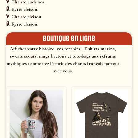
℣. Christe audi nos.
℟. Kyrie eleison.
℣. Christe eleison.
℟. Kyrie eleison.
Boutique en ligne
Affichez votre histoire, vos terroirs ! T-shirts marins,
sweats scouts, mugs bretons et tote-bags aux refrains
mythiques : emportez l’esprit des chants français partout
avec vous.