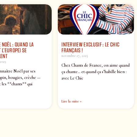
 NOËL : QUAND LA
INTERVIEW EXCLUSIF : LE CHIC
 L’EUROPE) SE
FRANÇAIS !
ENT
novembre 27, 2025
2025
Chez Chants de France, on aime quand
nnaître Noël par ses
ça chante… et quand ça s’habille bien :
pin, bougies, crèche —
avec Le Chic
 les **chants** qui
Lire la suite »