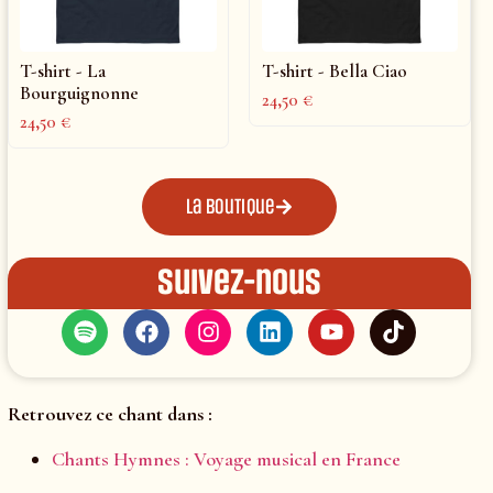
T-shirt - La
T-shirt - Bella Ciao
Bourguignonne
24,50
€
24,50
€
La boutique
Suivez-nous
Retrouvez ce chant dans :
Chants Hymnes : Voyage musical en France