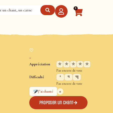
0
♡
+
★
★
★
★
★
Appréciation
Pas encore de vote
Difficulté
Pas encore de vote
0
J’ai chanté
Proposer un chant