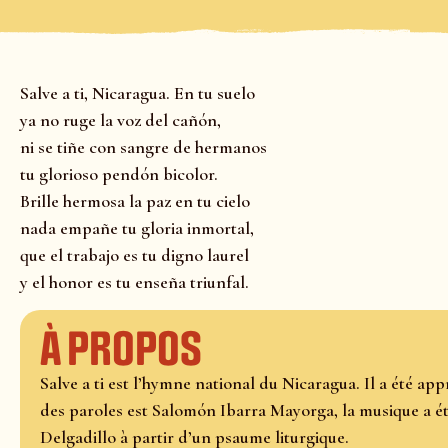
Salve a ti, Nicaragua. En tu suelo
ya no ruge la voz del cañón,
ni se tiñe con sangre de hermanos
tu glorioso pendón bicolor.
Brille hermosa la paz en tu cielo
nada empañe tu gloria inmortal,
que el trabajo es tu digno laurel
y el honor es tu enseña triunfal.
À propos
Salve a ti est l’hymne national du Nicaragua. Il a été app
des paroles est Salomón Ibarra Mayorga, la musique a 
Delgadillo à partir d’un psaume liturgique.