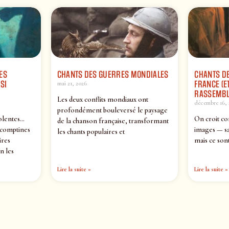
ES
CHANTS DES GUERRES MONDIALES
CHANTS DE
SI
FRANCE (ET
mai 21, 2026
RASSEMBL
Les deux conflits mondiaux ont
décembre 16, 
profondément bouleversé le paysage
olentes…
On croit co
de la chanson française, transformant
 comptines
images — sa
les chants populaires et
ires
mais ce sont
n les
Lire la suite »
Lire la suite »