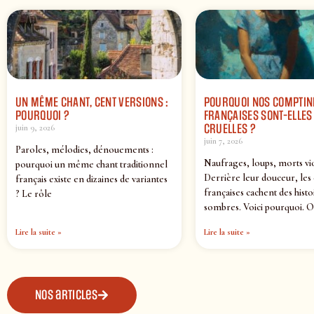
UN MÊME CHANT, CENT VERSIONS :
POURQUOI NOS COMPTIN
POURQUOI ?
FRANÇAISES SONT-ELLES 
CRUELLES ?
juin 9, 2026
juin 7, 2026
Paroles, mélodies, dénouements :
Naufrages, loups, morts vi
pourquoi un même chant traditionnel
Derrière leur douceur, les
français existe en dizaines de variantes
françaises cachent des histo
? Le rôle
sombres. Voici pourquoi. O
Lire la suite »
Lire la suite »
Nos articles