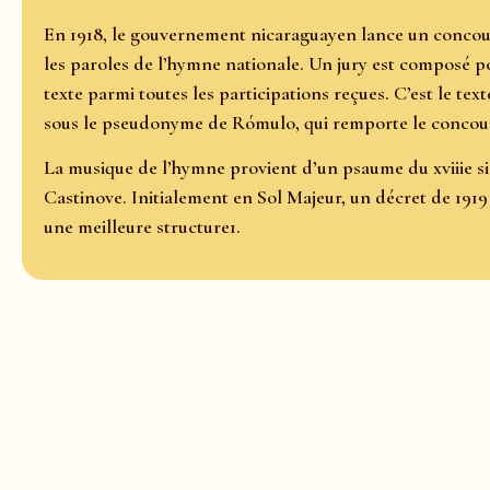
En 1918, le gouvernement nicaraguayen lance un concour
les paroles de l’hymne nationale. Un jury est composé pou
texte parmi toutes les participations reçues. C’est le t
sous le pseudonyme de Rómulo, qui remporte le concou
La musique de l’hymne provient d’un psaume du xviiie siè
Castinove. Initialement en Sol Majeur, un décret de 191
une meilleure structure1.