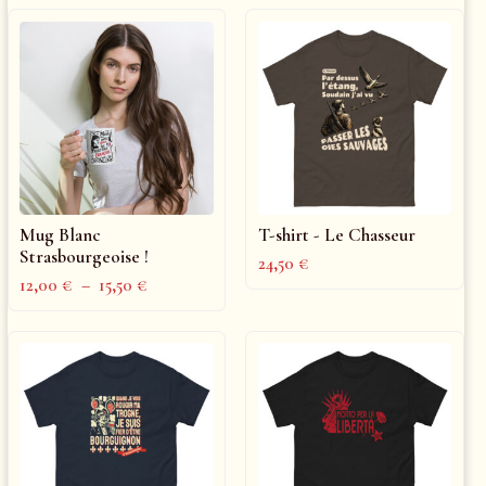
Mug Blanc
T-shirt - Le Chasseur
Strasbourgeoise !
24,50
€
12,00
€
–
15,50
€