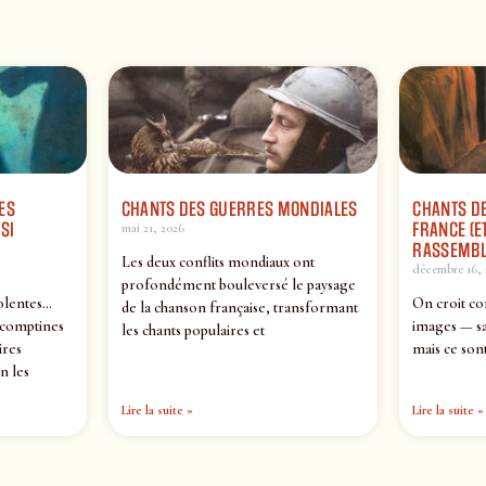
ES
CHANTS DES GUERRES MONDIALES
CHANTS DE
SI
FRANCE (ET
mai 21, 2026
RASSEMBL
Les deux conflits mondiaux ont
décembre 16, 
profondément bouleversé le paysage
olentes…
On croit co
de la chanson française, transformant
 comptines
images — sa
les chants populaires et
ires
mais ce sont
n les
Lire la suite »
Lire la suite »