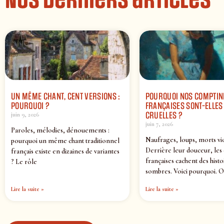
Nos derniers articles
UN MÊME CHANT, CENT VERSIONS :
POURQUOI NOS COMPTIN
POURQUOI ?
FRANÇAISES SONT-ELLES 
CRUELLES ?
juin 9, 2026
juin 7, 2026
Paroles, mélodies, dénouements :
Naufrages, loups, morts vi
pourquoi un même chant traditionnel
Derrière leur douceur, les
français existe en dizaines de variantes
françaises cachent des histo
? Le rôle
sombres. Voici pourquoi. O
Lire la suite »
Lire la suite »