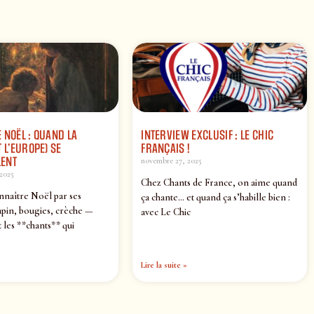
 NOËL : QUAND LA
INTERVIEW EXCLUSIF : LE CHIC
 L’EUROPE) SE
FRANÇAIS !
ENT
novembre 27, 2025
2025
Chez Chants de France, on aime quand
nnaître Noël par ses
ça chante… et quand ça s’habille bien :
pin, bougies, crèche —
avec Le Chic
 les **chants** qui
Lire la suite »