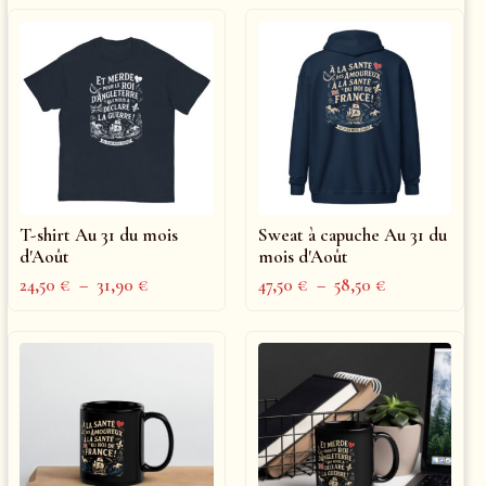
T-shirt Au 31 du mois
Sweat à capuche Au 31 du
d'Août
mois d'Août
24,50
€
–
31,90
€
47,50
€
–
58,50
€