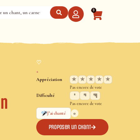
0
♡
+
★
★
★
★
★
Appréciation
Pas encore de vote
Difficulté
in
Pas encore de vote
0
J’ai chanté
Proposer un chant