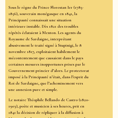
Sous le règne du Prince Florestan Ier (1785-
1856), souverain monégasque en 1841, la
Principauté connaissait une situation
intérieure instable. Dès 1821 des troubles
répétés éclataient à Menton. Les agents du
Royaume de Sardaigne, interprétant
abusivement le traité signé à Stupinigi, le 8
novembre 1817, exploitaient habilement le
mécontentement que causaient dans le pays
certaines mesures inopportunes prises par le
Gouvernement princier d’alors. Le protectorat
imposé à la Principauté n’était, dans l’esprit du
Roi de Sardaigne, que l’acheminement vers
une annexion pure et simple.
Le notaire Théophile Bellando de Castro (1820-
1903), poète et musicien à ses heures, prit en
1841 la décision de répliquer à la diffusion à