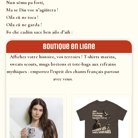
Nun sëmu pa forti,
Ma se Diu voe n’agiütera !
Oila cü ne toca !
Oila cü ne garda !
Fo che cadün sace ben ailo d’aili :
Boutique en ligne
Affichez votre histoire, vos terroirs ! T-shirts marins,
sweats scouts, mugs bretons et tote-bags aux refrains
mythiques : emportez l’esprit des chants français partout
avec vous.