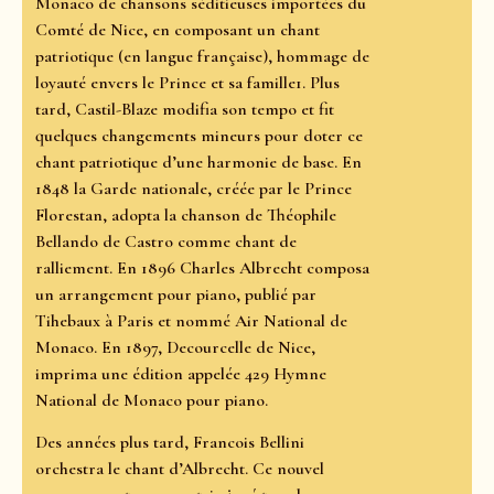
Monaco de chansons séditieuses importées du
Comté de Nice, en composant un chant
patriotique (en langue française), hommage de
loyauté envers le Prince et sa famille1. Plus
tard, Castil-Blaze modifia son tempo et fit
quelques changements mineurs pour doter ce
chant patriotique d’une harmonie de base. En
1848 la Garde nationale, créée par le Prince
Florestan, adopta la chanson de Théophile
Bellando de Castro comme chant de
ralliement. En 1896 Charles Albrecht composa
un arrangement pour piano, publié par
Tihebaux à Paris et nommé Air National de
Monaco. En 1897, Decourcelle de Nice,
imprima une édition appelée 429 Hymne
National de Monaco pour piano.
Des années plus tard, Francois Bellini
orchestra le chant d’Albrecht. Ce nouvel