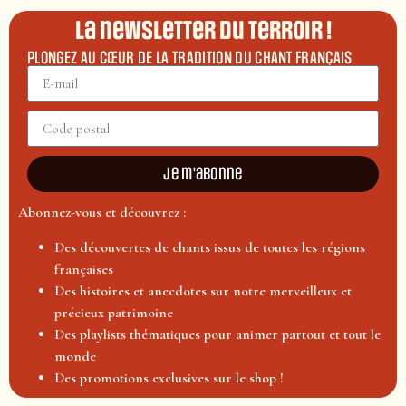
La newsletter du terroir !
PLONGEZ AU CŒUR DE LA TRADITION DU CHANT FRANÇAIS
Je m'abonne
Abonnez-vous et découvrez :
Des découvertes de chants issus de toutes les régions
françaises
Des histoires et anecdotes sur notre merveilleux et
précieux patrimoine
Des playlists thématiques pour animer partout et tout le
monde
Des promotions exclusives sur le shop !