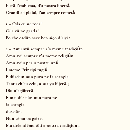
E sta̍ l’emblema, d’a nostra liberta̍
Grandi e i piciui, l’an sempre respeta̍
1 – Oila cü ne toca !
Oila cü ne garda !
Fo che cadün sace ben aiço d’aiçi :
2 – Amu avü sempre r’a meme tradiçiu̍n
Amu avü sempre r’a meme religiu̍n
Amu avüu per u nostru unu̍
I meme Pri̍ncipi tugiu̍
E düsciün nun pura ne fa scangia
Tantu ch’au celu, u suriyu lüjera̍ ;
Diu n’agiütera̍
E mai düsciün nun pura ne
fa scangia
düsciün.
Nun sëmu pa gaire,
Ma defendëmu tüti a nostra tradiçiun ;