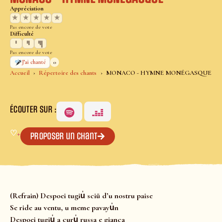
Appréciation
★
★
★
★
★
Pas encore de vote
Difficulté
Pas encore de vote
0
J’ai chanté
Accueil
Répertoire des chants
MONACO - HYMNE MONÉGASQUE
ÉCOUTER SUR :
♡
+
Proposer un chant
(Refrain) Despoei tugiu̍ sciü d’u nostru paise
Se ride au ventu, u meme pavayu̍n
Despoei tugiu̍ a curu̍ russa e gianca