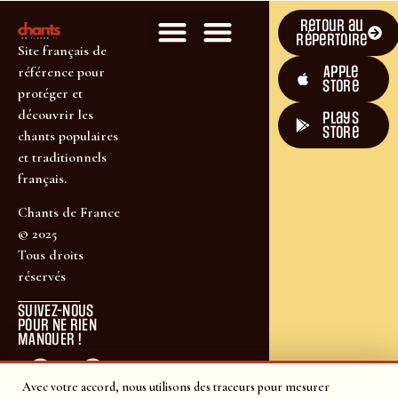
Retour au
répertoire
Site français de
Apple
référence pour
Store
protéger et
découvrir les
plays
store
chants populaires
et traditionnels
français.
Chants de France
© 2025
Tous droits
réservés
SUIVEZ-NOUS
POUR NE RIEN
MANQUER !
Avec votre accord, nous utilisons des traceurs pour mesurer