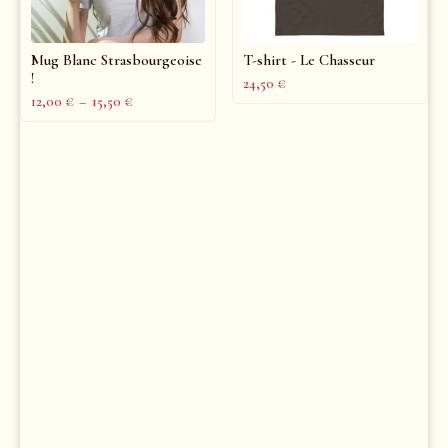
Mug Blanc Strasbourgeoise
T-shirt - Le Chasseur
!
24,50
€
12,00
€
–
15,50
€