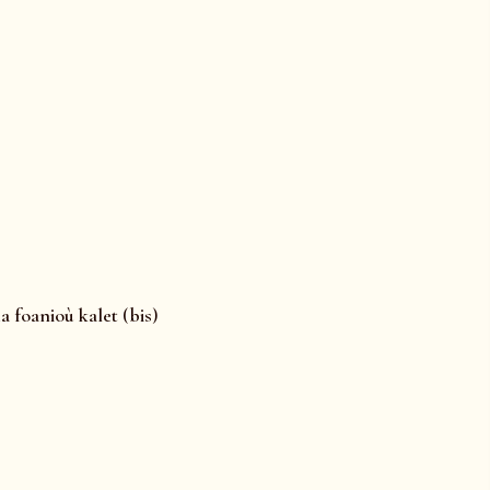
 ma foanioù kalet (bis)