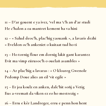
11 – D’ar gouent e ya ivez, ‘vel ma ‘c’h an d’ar studi
He c’halon a oa mantret kement ha va hini
12 – « Salud deoc’h, plac’hig yaouank », a lavaris dezhi
« Eveldon oc’h ankeniet o kuitaat tud ho ti
13 – Ho tornig flour em dornig lakit gant karantez
Evit ma vimp eürusoc’h o ouelañ asambles »
14 – Ar plac’hig a lavaras : « O kloareg Gwenole
Pedomp Doue alies an eil ‘vit egile »
15 – Er joa koulz en anken, dalc’hit soñj a Vetig
Eus a-vremañ da viken ez eo ho mestrezig »
16 – Erru e kêr Landreger, erru e penn hon hent