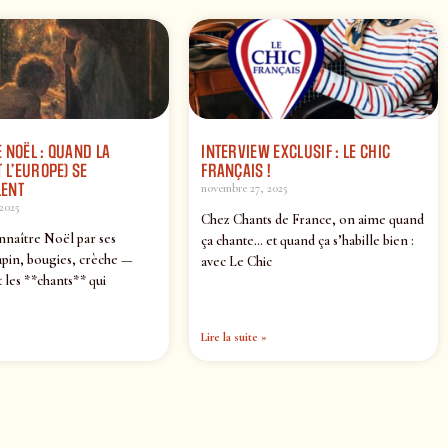
 NOËL : QUAND LA
INTERVIEW EXCLUSIF : LE CHIC
 L’EUROPE) SE
FRANÇAIS !
ENT
novembre 27, 2025
2025
Chez Chants de France, on aime quand
nnaître Noël par ses
ça chante… et quand ça s’habille bien :
pin, bougies, crèche —
avec Le Chic
 les **chants** qui
Lire la suite »