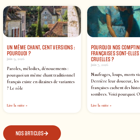
UN MÊME CHANT, CENT VERSIONS :
POURQUOI NOS COMPTIN
POURQUOI ?
FRANÇAISES SONT-ELLES 
CRUELLES ?
juin 9, 2026
juin 7, 2026
Paroles, mélodies, dénouements :
Naufrages, loups, morts vi
pourquoi un même chant traditionnel
Derrière leur douceur, les
français existe en dizaines de variantes
françaises cachent des histo
? Le rôle
sombres. Voici pourquoi. O
Lire la suite »
Lire la suite »
Nos articles