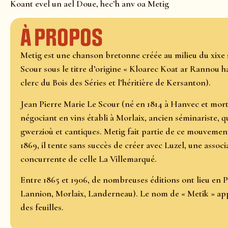
Koant evel un ael Doue, hec’h anv oa Metig
À propos
Metig est une chanson bretonne créée au milieu du xixe 
Scour sous le titre d’origine « Kloarec Koat ar Rannou 
clerc du Bois des Séries et l’héritière de Kersanton).
Jean Pierre Marie Le Scour (né en 1814 à Hanvec et mort
négociant en vins établi à Morlaix, ancien séminariste,
gwerzioù et cantiques. Metig fait partie de ce mouvement
1869, il tente sans succès de créer avec Luzel, une assoc
concurrente de celle La Villemarqué.
Entre 1865 et 1906, de nombreuses éditions ont lieu en 
Lannion, Morlaix, Landerneau). Le nom de « Metik » appa
des feuilles.