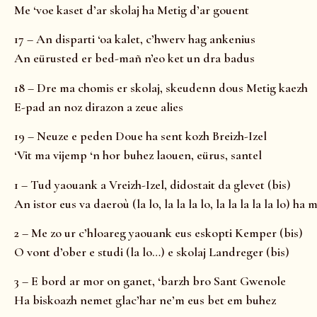
Me ‘voe kaset d’ar skolaj ha Metig d’ar gouent
17 – An disparti ‘oa kalet, c’hwerv hag ankenius
An eürusted er bed-mañ n’eo ket un dra badus
18 – Dre ma chomis er skolaj, skeudenn dous Metig kaezh
E-pad an noz dirazon a zeue alies
19 – Neuze e peden Doue ha sent kozh Breizh-Izel
‘Vit ma vijemp ‘n hor buhez laouen, eürus, santel
1 – Tud yaouank a Vreizh-Izel, didostait da glevet (bis)
An istor eus va daeroù (la lo, la la la lo, la la la la la lo) ha
2 – Me zo ur c’hloareg yaouank eus eskopti Kemper (bis)
O vont d’ober e studi (la lo…) e skolaj Landreger (bis)
3 – E bord ar mor on ganet, ‘barzh bro Sant Gwenole
Ha biskoazh nemet glac’har ne’m eus bet em buhez