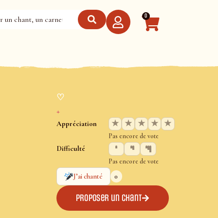
0
♡
+
★
★
★
★
★
Appréciation
Pas encore de vote
Difficulté
Pas encore de vote
0
J’ai chanté
Proposer un chant