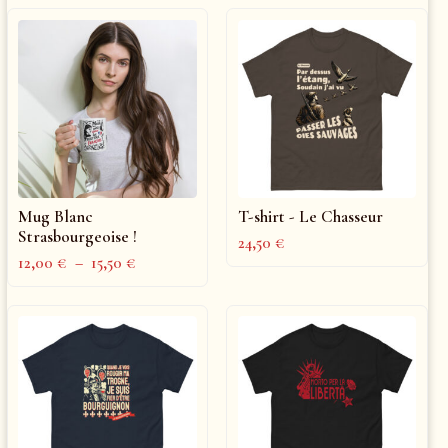
Mug Blanc
T-shirt - Le Chasseur
Strasbourgeoise !
24,50
€
12,00
€
–
15,50
€