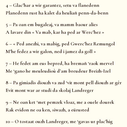
4 – Glac’har a wir garantez, setu va flanedenn
Planedenn rust ha kalet da heuliañ penn-da-benn
5 – Pa oan em bugaleaj, va mamm baour alies
A lavare din « Va mab, kar ha ped ar Werc’hez »
6 – « Ped anezhi, va mabig, ped Gwerc’hez Remungol
M’he fedez a wir galon, ned i jamez da goll »
7 – He fedet am eus bepred, ha bremañ ‘raok mervel
Me ‘gano he meuleudioù d’am breudeur Breizh-Izel
8 – Pa gimiadis diouzh va zud ‘vit mont pell diouzh ar gêr
Evit mont war ar studi da skolaj Landreger
9 – Ne oan ket ‘met pemzek vloaz, me a ouele dourek
Rak evidon ne oa ken, siwazh, a eürusted
10 – O tostaat ouzh Landreger, me ‘gavas ur plac’hig