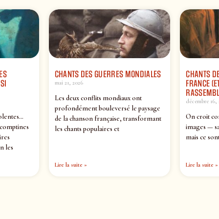
ES
CHANTS DES GUERRES MONDIALES
CHANTS DE
SI
FRANCE (ET
mai 21, 2026
RASSEMBL
Les deux conflits mondiaux ont
décembre 16, 
profondément bouleversé le paysage
olentes…
On croit co
de la chanson française, transformant
 comptines
images — sa
les chants populaires et
ires
mais ce sont
n les
Lire la suite »
Lire la suite »