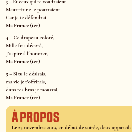
3 – Et ceux qui te voudraient
Meurtrir ne le pourraient
Car je te défendrai
Ma France (ter)
4 – Ce drapeau coloré,
Mille fois décoré,
J’aspire à l’honorer,
Ma France (ter)
5 – Si tu le désirais,
ma vie je t’offrirais,
dans tes bras je mourrai,
Ma France (ter)
À propos
Le 25 novembre 2019, en début de soirée, deux appareil