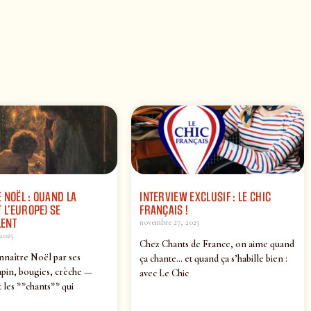
 NOËL : QUAND LA
INTERVIEW EXCLUSIF : LE CHIC
 L’EUROPE) SE
FRANÇAIS !
ENT
novembre 27, 2025
2025
Chez Chants de France, on aime quand
nnaître Noël par ses
ça chante… et quand ça s’habille bien :
pin, bougies, crèche —
avec Le Chic
 les **chants** qui