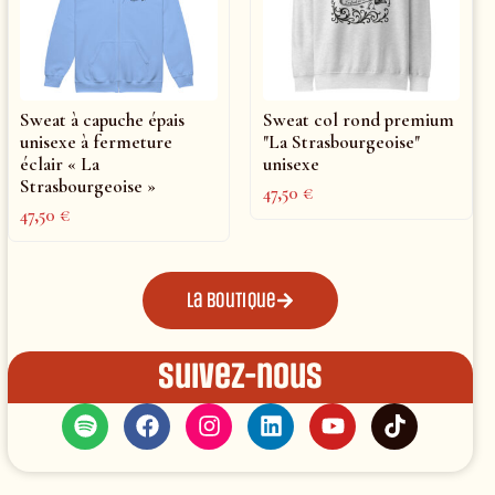
Sweat à capuche épais
Sweat col rond premium
unisexe à fermeture
"La Strasbourgeoise"
éclair « La
unisexe
Strasbourgeoise »
47,50
€
47,50
€
La boutique
Suivez-nous