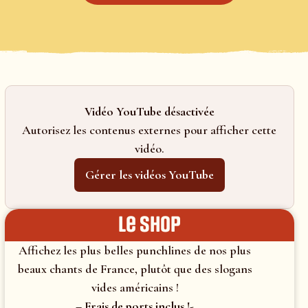
Vidéo YouTube désactivée
Autorisez les contenus externes pour afficher cette
vidéo.
Gérer les vidéos YouTube
le shop
Affichez les plus belles punchlines de nos plus
beaux chants de France, plutôt que des slogans
vides américains !
– Frais de ports inclus !-