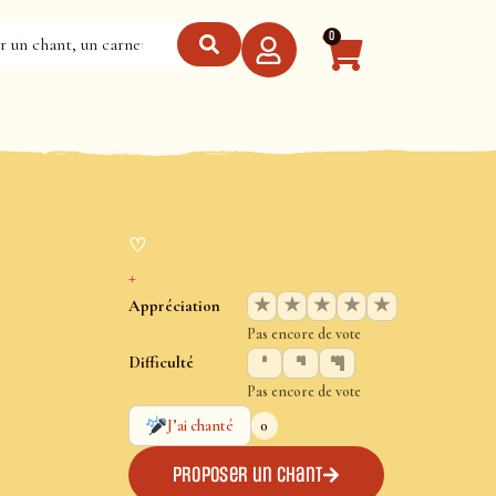
0
♡
+
★
★
★
★
★
Appréciation
Pas encore de vote
Difficulté
Pas encore de vote
0
J’ai chanté
Proposer un chant