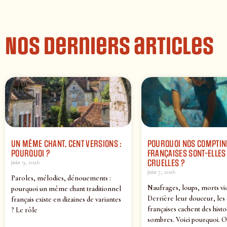
Nos derniers articles
UN MÊME CHANT, CENT VERSIONS :
POURQUOI NOS COMPTIN
POURQUOI ?
FRANÇAISES SONT-ELLES 
CRUELLES ?
juin 9, 2026
juin 7, 2026
Paroles, mélodies, dénouements :
Naufrages, loups, morts vi
pourquoi un même chant traditionnel
Derrière leur douceur, les
français existe en dizaines de variantes
françaises cachent des histo
? Le rôle
sombres. Voici pourquoi. O