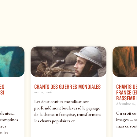
ES
CHANTS DES GUERRES MONDIALES
CHANTS DE
SI
FRANCE (ET
mai 21, 2026
RASSEMBL
Les deux conflits mondiaux ont
décembre 16, 
profondément bouleversé le paysage
olentes…
On croit co
de la chanson française, transformant
 comptines
images — sa
les chants populaires et
ires
mais ce sont
n les