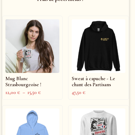
Mug Blanc
Sweat à capuche - Le
Strasbourgeoise !
chant des Partisans
12,00
€
–
15,50
€
47,50
€