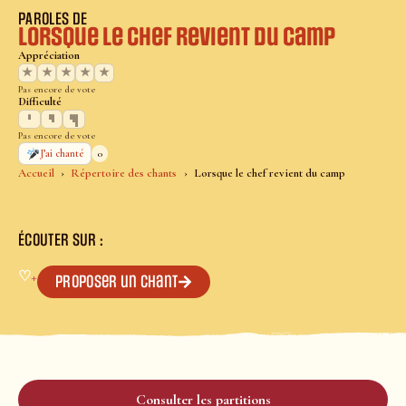
PAROLES DE
Lorsque le chef revient du camp
Appréciation
★
★
★
★
★
Pas encore de vote
Difficulté
Pas encore de vote
0
J’ai chanté
Accueil
Répertoire des chants
Lorsque le chef revient du camp
ÉCOUTER SUR :
♡
+
Proposer un chant
Consulter les partitions