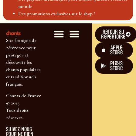
monde
Des promotions exclusives sur le shop !
Retour au
répertoire
Site français de
Apple
référence pour
Store
protéger et
découvrir les
plays
store
chants populaires
et traditionnels
français.
Chants de France
© 2025
Tous droits
réservés
SUIVEZ-NOUS
POUR NE RIEN