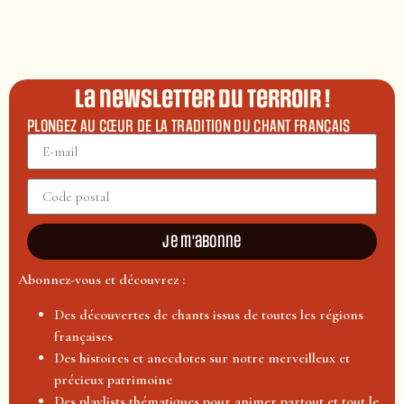
La newsletter du terroir !
PLONGEZ AU CŒUR DE LA TRADITION DU CHANT FRANÇAIS
Je m'abonne
Abonnez-vous et découvrez :
Des découvertes de chants issus de toutes les régions
françaises
Des histoires et anecdotes sur notre merveilleux et
précieux patrimoine
Des playlists thématiques pour animer partout et tout le