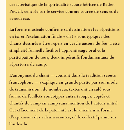
caractéristique de la spiritualité scoute héritée de Baden-
Powell, centrée sur le service comme source de sens et de
renouveau.
La forme musicale confirme sa destination : les répétitions
en
bis
et l’exclamation finale « oh ! » sont typiques des
chants destinés à être repris en cercle autour du feu. Cette
simplicité formelle facilite l’apprentissage oral et la
participation de tous, deux impératifs fondamentaux du
répertoire de camp.
L’anonymat du chant — courant dans la tradition scoute
francophone — s’explique en grande partie par son mode
de transmission : de nombreux textes ont circulé sous
forme de feuillets ronéotypés entre troupes, copiés et
chantés de camp en camp sans mention de l’auteur initial.
Cet effacement de la paternité est lui-même une forme
d’expression des valeurs scoutes, où le collectif prime sur
l’individu.