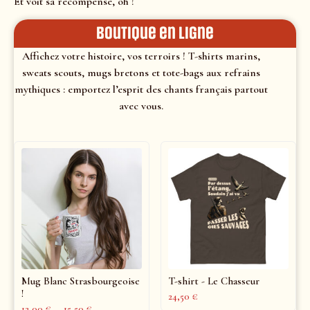
Et voit sa récompense, oh !
Boutique en ligne
Affichez votre histoire, vos terroirs ! T-shirts marins,
sweats scouts, mugs bretons et tote-bags aux refrains
mythiques : emportez l’esprit des chants français partout
avec vous.
Mug Blanc Strasbourgeoise
T-shirt - Le Chasseur
!
24,50
€
12,00
€
–
15,50
€