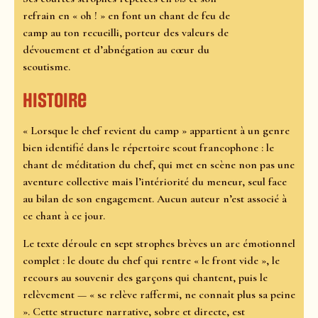
refrain en « oh ! » en font un chant de feu de
camp au ton recueilli, porteur des valeurs de
dévouement et d’abnégation au cœur du
scoutisme.
Histoire
« Lorsque le chef revient du camp » appartient à un genre
bien identifié dans le répertoire scout francophone : le
chant de méditation du chef, qui met en scène non pas une
aventure collective mais l’intériorité du meneur, seul face
au bilan de son engagement. Aucun auteur n’est associé à
ce chant à ce jour.
Le texte déroule en sept strophes brèves un arc émotionnel
complet : le doute du chef qui rentre « le front vide », le
recours au souvenir des garçons qui chantent, puis le
relèvement — « se relève raffermi, ne connaît plus sa peine
». Cette structure narrative, sobre et directe, est