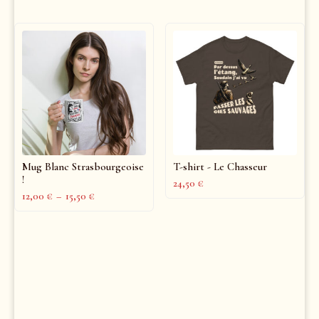
Mug Blanc Strasbourgeoise
T-shirt - Le Chasseur
!
24,50
€
12,00
€
–
15,50
€