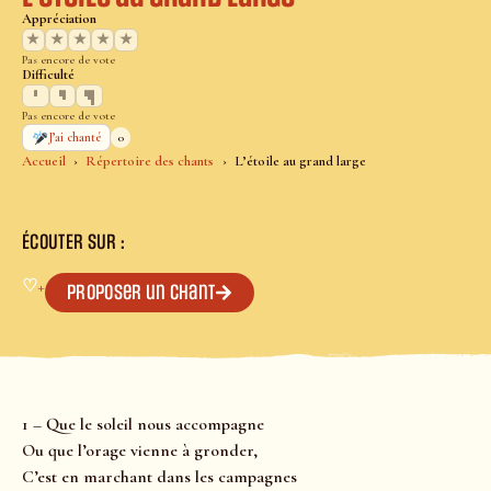
Appréciation
★
★
★
★
★
Pas encore de vote
Difficulté
Pas encore de vote
0
J’ai chanté
Accueil
Répertoire des chants
L’étoile au grand large
ÉCOUTER SUR :
♡
+
Proposer un chant
1 – Que le soleil nous accompagne
Ou que l’orage vienne à gronder,
C’est en marchant dans les campagnes