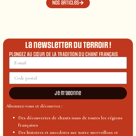
Nos articles
La newsletter du terroir !
PLONGEZ AU CŒUR DE LA TRADITION DU CHANT FRANÇAIS
Je m'abonne
Abonnez-vous et découvrez :
Des découvertes de chants issus de toutes les régions
françaises
Des histoires et anecdotes sur notre merveilleux et