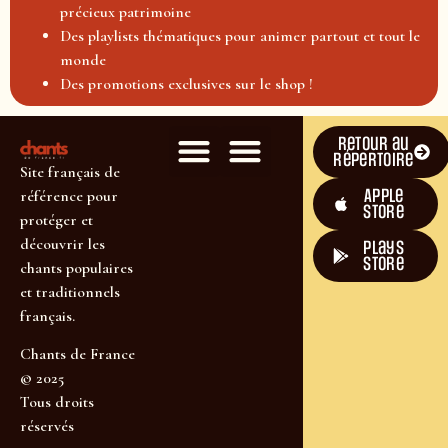
précieux patrimoine
Des playlists thématiques pour animer partout et tout le
monde
Des promotions exclusives sur le shop !
Retour au
répertoire
Site français de
Apple
référence pour
Store
protéger et
découvrir les
plays
store
chants populaires
et traditionnels
français.
Chants de France
© 2025
Tous droits
réservés