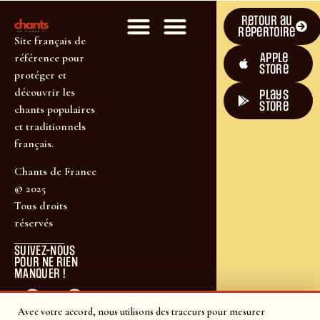
Retour au
répertoire
Site français de
Apple
référence pour
Store
protéger et
découvrir les
plays
store
chants populaires
et traditionnels
français.
Chants de France
© 2025
Tous droits
réservés
SUIVEZ-NOUS
POUR NE RIEN
MANQUER !
Avec votre accord, nous utilisons des traceurs pour mesurer