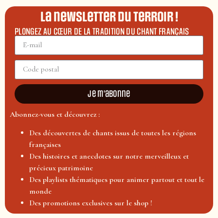
La newsletter du terroir !
PLONGEZ AU CŒUR DE LA TRADITION DU CHANT FRANÇAIS
Je m'abonne
Abonnez-vous et découvrez :
Des découvertes de chants issus de toutes les régions
françaises
Des histoires et anecdotes sur notre merveilleux et
précieux patrimoine
Des playlists thématiques pour animer partout et tout le
monde
Des promotions exclusives sur le shop !