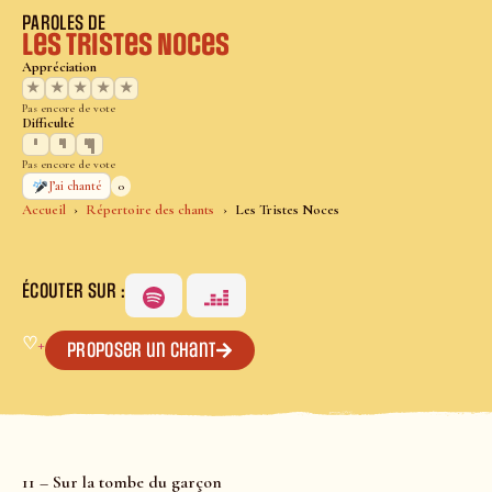
PAROLES DE
Les Tristes Noces
Appréciation
★
★
★
★
★
Pas encore de vote
Difficulté
Pas encore de vote
0
J’ai chanté
Accueil
Répertoire des chants
Les Tristes Noces
ÉCOUTER SUR :
♡
+
Proposer un chant
11 – Sur la tombe du garçon