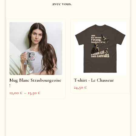
avec vous.
Mug Blanc Strasbourgeoise
T-shirt - Le Chasseur
!
24,50
€
12,00
€
–
15,50
€