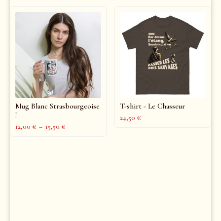
Mug Blanc Strasbourgeoise
T-shirt - Le Chasseur
!
24,50
€
12,00
€
–
15,50
€