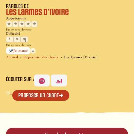
PAROLES DE
Les Larmes D’Ivoire
Appréciation
★
★
★
★
★
Pas encore de vote
Difficulté
Pas encore de vote
0
J’ai chanté
Accueil
Répertoire des chants
Les Larmes D’Ivoire
ÉCOUTER SUR :
♡
+
Proposer un chant