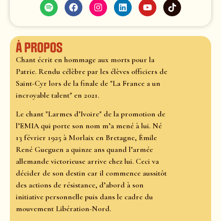
À propos
Chant écrit en hommage aux morts pour la
Patrie. Rendu célèbre par les élèves officiers de
Saint-Cyr lors de la finale de "La France a un
incroyable talent" en 2021.
Le chant "Larmes d’Ivoire" de la promotion de
l’EMIA qui porte son nom m’a mené à lui. Né
13 février 1925 à Morlaix en Bretagne, Émile
René Gueguen a quinze ans quand l’armée
allemande victorieuse arrive chez lui. Ceci va
décider de son destin car il commence aussitôt
des actions de résistance, d’abord à son
initiative personnelle puis dans le cadre du
mouvement Libération-Nord.