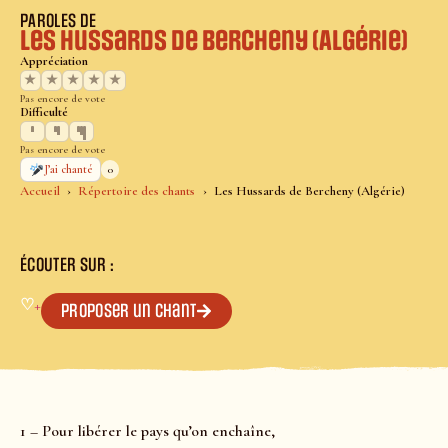
PAROLES DE
Les Hussards de Bercheny (Algérie)
Appréciation
★
★
★
★
★
Pas encore de vote
Difficulté
Pas encore de vote
0
J’ai chanté
Accueil
Répertoire des chants
Les Hussards de Bercheny (Algérie)
ÉCOUTER SUR :
♡
+
Proposer un chant
1 – Pour libérer le pays qu’on enchaîne,