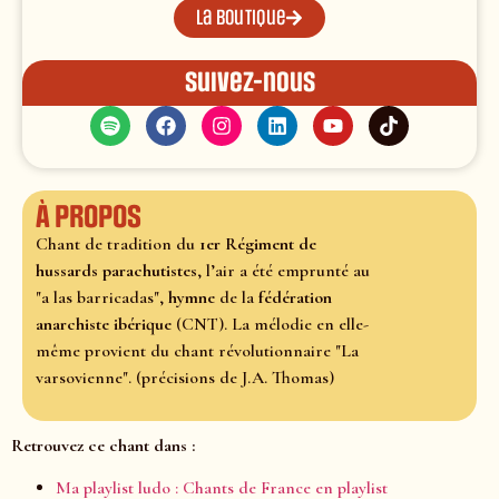
La boutique
Suivez-nous
À propos
Chant de tradition du
1er Régiment de
hussards parachutistes
, l’air a été emprunté au
"a las barricadas",
hymne
de la
fédération
anarchiste ibérique
(CNT). La mélodie en elle-
même provient du chant révolutionnaire "La
varsovienne". (précisions de J.A. Thomas)
Retrouvez ce chant dans :
Ma playlist ludo : Chants de France en playlist