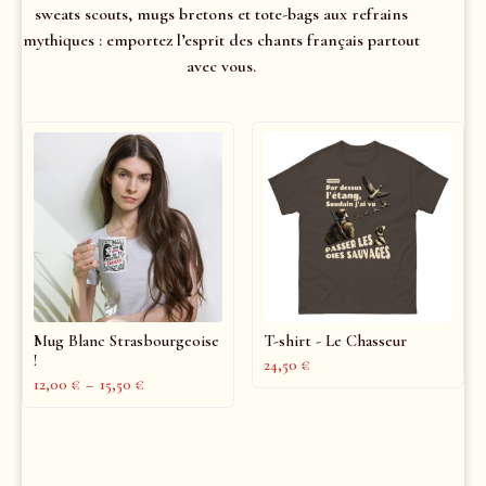
sweats scouts, mugs bretons et tote-bags aux refrains
mythiques : emportez l’esprit des chants français partout
avec vous.
Mug Blanc Strasbourgeoise
T-shirt - Le Chasseur
!
24,50
€
12,00
€
–
15,50
€