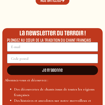
Nos articles
La newsletter du terroir !
PLONGEZ AU CŒUR DE LA TRADITION DU CHANT FRANÇAIS
Je m'abonne
Abonnez-vous et découvrez :
Des découvertes de chants issus de toutes les régions
françaises
Des histoires et anecdotes sur notre merveilleux et