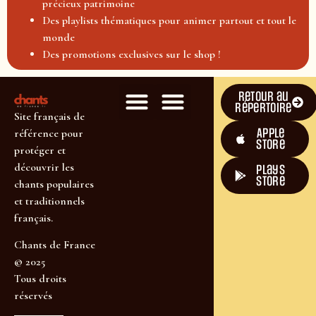
précieux patrimoine
Des playlists thématiques pour animer partout et tout le
monde
Des promotions exclusives sur le shop !
Retour au
répertoire
Site français de
Apple
référence pour
Store
protéger et
découvrir les
plays
store
chants populaires
et traditionnels
français.
Chants de France
© 2025
Tous droits
réservés