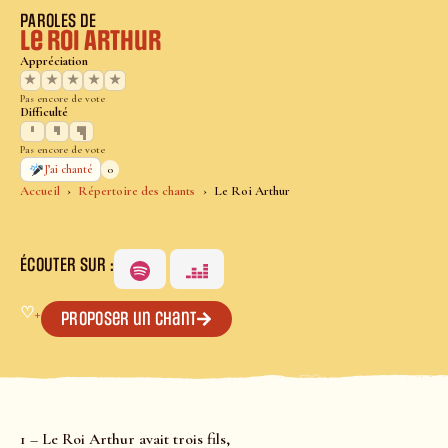
PAROLES DE
Le Roi Arthur
Appréciation
★
★
★
★
★
Pas encore de vote
Difficulté
Pas encore de vote
0
J’ai chanté
Accueil
Répertoire des chants
Le Roi Arthur
ÉCOUTER SUR :
♡
+
Proposer un chant
1 – Le Roi Arthur avait trois fils,