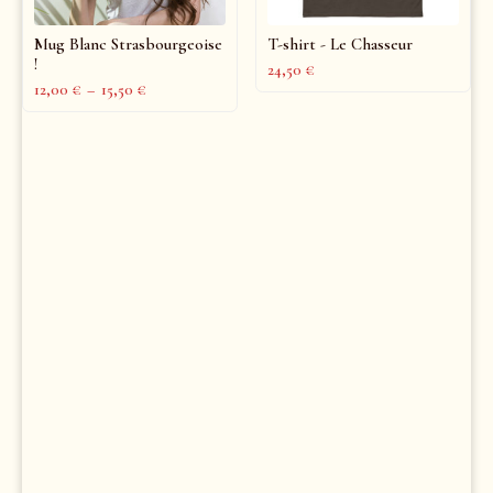
Mug Blanc Strasbourgeoise
T-shirt - Le Chasseur
!
24,50
€
12,00
€
–
15,50
€