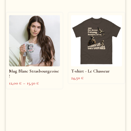
Mug Blanc Strasbourgeoise
T-shirt - Le Chasseur
!
24,50
€
12,00
€
–
15,50
€