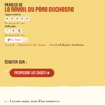
PAROLES DE
Le réveil du père Duchesne
Appréciation
★
★
★
★
★
Pas encore de vote
Difficulté
Pas encore de vote
0
J’ai chanté
Accueil
Répertoire des chants
Le réveil du père Duchesne
ÉCOUTER SUR :
♡
+
Proposer un chant
1 – Levons nous, non d’un tonnerre