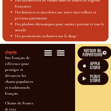
Des découvertes de chants issus de toutes les régions
françaises
Des histoires et anecdotes sur notre merveilleux et
précieux patrimoine
Des playlists thématiques pour animer partout et tout le
monde
Des promotions exclusives sur le shop !
Retour au
répertoire
Site français de
Apple
référence pour
Store
protéger et
découvrir les
plays
store
chants populaires
et traditionnels
français.
Chants de France
© 2025