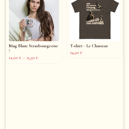
Mug Blanc Strasbourgeoise
T-shirt - Le Chasseur
!
24,50
€
12,00
€
–
15,50
€