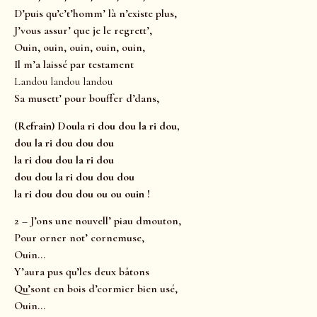
D’puis qu’c’t’homm’ là n’existe plus,
J’vous assur’ que je le regrett’,
Ouin, ouin, ouin, ouin, ouin,
Il m’a laissé par testament
Landou landou landou
Sa musett’ pour bouffer d’dans,
(Refrain) Doula ri dou dou la ri dou,
dou la ri dou dou dou
la ri dou dou la ri dou
dou dou la ri dou dou dou
la ri dou dou dou ou ou ouin !
2 – J’ons une nouvell’ piau dmouton,
Pour orner not’ cornemuse,
Ouin…
Y’aura pus qu’les deux bâtons
Qu’sont en bois d’cormier bien usé,
Ouin…