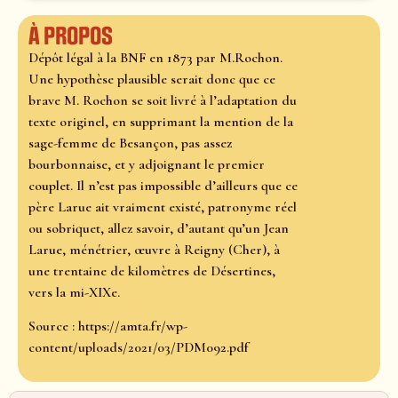
À propos
Dépôt légal à la BNF en 1873 par M.Rochon.
Une hypothèse plausible serait donc que ce
brave M. Rochon se soit livré à l’adaptation du
texte originel, en supprimant la mention de la
sage-femme de Besançon, pas assez
bourbonnaise, et y adjoignant le premier
couplet. Il n’est pas impossible d’ailleurs que ce
père Larue ait vraiment existé, patronyme réel
ou sobriquet, allez savoir, d’autant qu’un Jean
Larue, ménétrier, œuvre à Reigny (Cher), à
une trentaine de kilomètres de Désertines,
vers la mi-XIXe.
Source : https://amta.fr/wp-
content/uploads/2021/03/PDM092.pdf