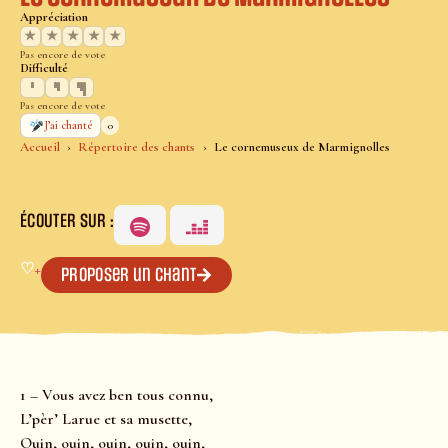
Appréciation
★
★
★
★
★
Pas encore de vote
Difficulté
Pas encore de vote
0
J’ai chanté
Accueil
Répertoire des chants
Le cornemuseux de Marmignolles
ÉCOUTER SUR :
♡
+
Proposer un chant
1 – Vous avez ben tous connu,
L’pèr’ Larue et sa musette,
Ouin, ouin, ouin, ouin, ouin,