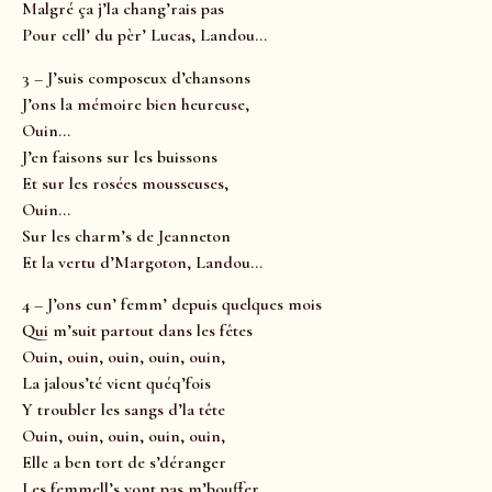
Malgré ça j’la chang’rais pas
Pour cell’ du pèr’ Lucas, Landou…
3 – J’suis composeux d’chansons
J’ons la mémoire bien heureuse,
Ouin…
J’en faisons sur les buissons
Et sur les rosées mousseuses,
Ouin…
Sur les charm’s de Jeanneton
Et la vertu d’Margoton, Landou…
4 – J’ons eun’ femm’ depuis quelques mois
Qui m’suit partout dans les fêtes
Ouin, ouin, ouin, ouin, ouin,
La jalous’té vient quéq’fois
Y troubler les sangs d’la tête
Ouin, ouin, ouin, ouin, ouin,
Elle a ben tort de s’déranger
Les femmell’s vont pas m’bouffer