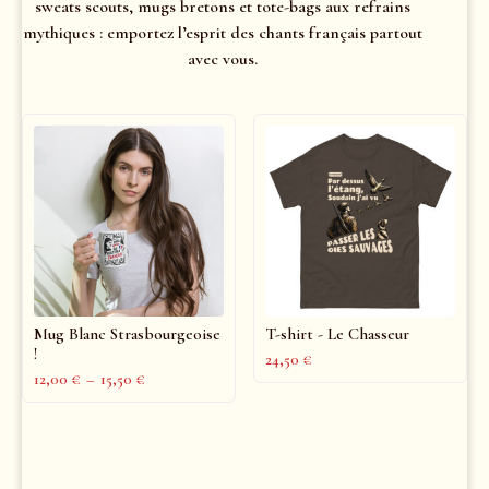
sweats scouts, mugs bretons et tote-bags aux refrains
mythiques : emportez l’esprit des chants français partout
avec vous.
Mug Blanc Strasbourgeoise
T-shirt - Le Chasseur
!
24,50
€
12,00
€
–
15,50
€