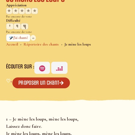
Appréciation
★
★
★
★
★
Pas encore de vote
Difficulté
Pas encore de vote
0
J’ai chanté
Accueil
Répertoire des chants
Je mène les loups
ÉCOUTER SUR :
♡
+
Proposer un chant
1 – Je mène les loups, mène les loups,
Laissez donc faire.
Je mène les loups, mène les loups,