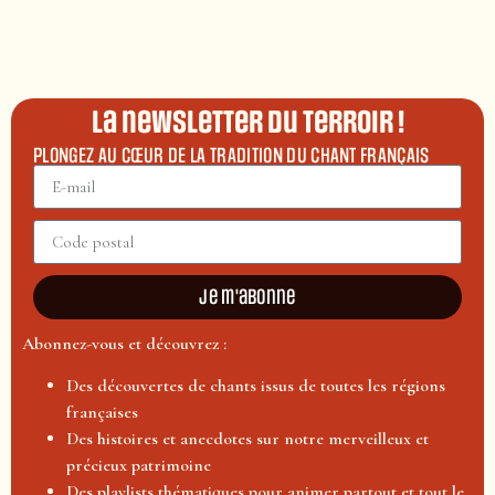
La newsletter du terroir !
PLONGEZ AU CŒUR DE LA TRADITION DU CHANT FRANÇAIS
Je m'abonne
Abonnez-vous et découvrez :
Des découvertes de chants issus de toutes les régions
françaises
Des histoires et anecdotes sur notre merveilleux et
précieux patrimoine
Des playlists thématiques pour animer partout et tout le