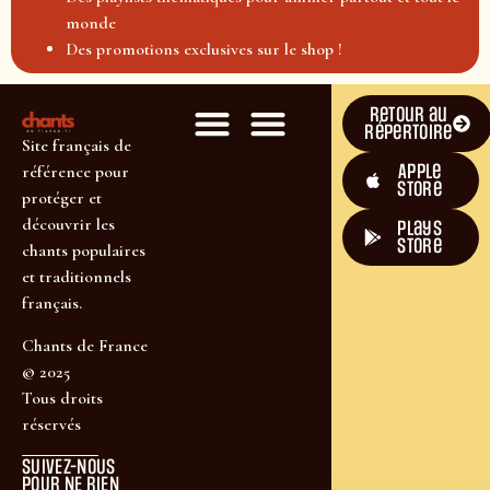
monde
Des promotions exclusives sur le shop !
Retour au
répertoire
Site français de
Apple
référence pour
Store
protéger et
découvrir les
plays
store
chants populaires
et traditionnels
français.
Chants de France
© 2025
Tous droits
réservés
SUIVEZ-NOUS
POUR NE RIEN