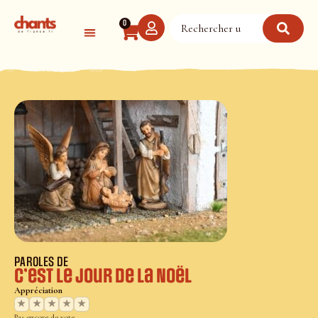
Panneau de gestion des cookies
0
PAROLES DE
C’est le jour de la Noël
Appréciation
★
★
★
★
★
Pas encore de vote