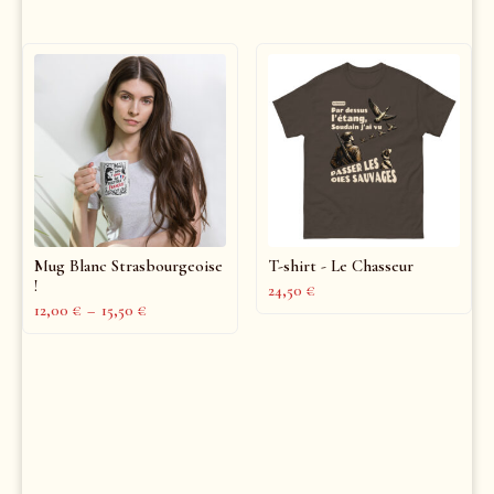
Mug Blanc Strasbourgeoise
T-shirt - Le Chasseur
!
24,50
€
12,00
€
–
15,50
€