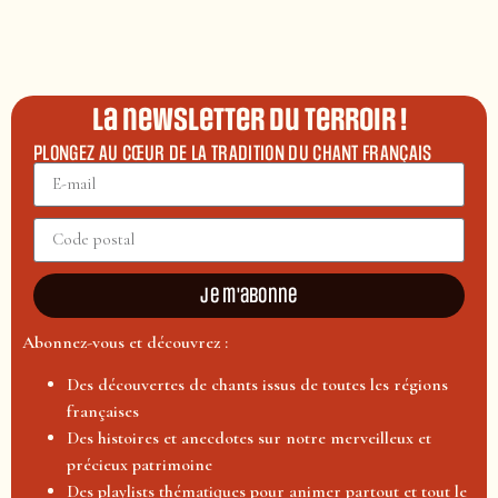
La newsletter du terroir !
PLONGEZ AU CŒUR DE LA TRADITION DU CHANT FRANÇAIS
Je m'abonne
Abonnez-vous et découvrez :
Des découvertes de chants issus de toutes les régions
françaises
Des histoires et anecdotes sur notre merveilleux et
précieux patrimoine
Des playlists thématiques pour animer partout et tout le