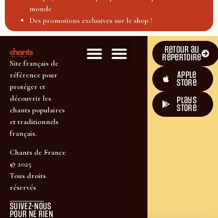
monde
Des promotions exclusives sur le shop !
Retour au
répertoire
Site français de
Apple
référence pour
Store
protéger et
découvrir les
plays
store
chants populaires
et traditionnels
français.
Chants de France
© 2025
Tous droits
réservés
SUIVEZ-NOUS
POUR NE RIEN