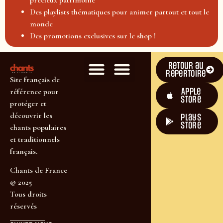
Des playlists thématiques pour animer partout et tout le
monde
Des promotions exclusives sur le shop !
Retour au
répertoire
Site français de
Apple
référence pour
Store
protéger et
découvrir les
plays
store
chants populaires
et traditionnels
français.
Chants de France
© 2025
Tous droits
réservés