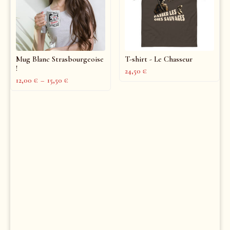
Mug Blanc Strasbourgeoise
T-shirt - Le Chasseur
!
24,50
€
12,00
€
–
15,50
€