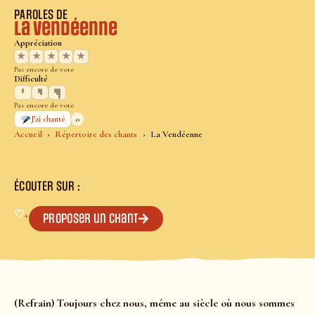
PAROLES DE
La Vendéenne
Appréciation
★
★
★
★
★
Pas encore de vote
Difficulté
Pas encore de vote
0
J’ai chanté
Accueil
Répertoire des chants
La Vendéenne
ÉCOUTER SUR :
♡
+
Proposer un chant
(Refrain) Toujours chez nous, même au siècle où nous sommes