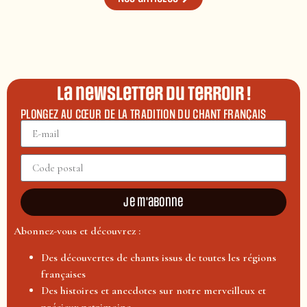
La newsletter du terroir !
PLONGEZ AU CŒUR DE LA TRADITION DU CHANT FRANÇAIS
Je m'abonne
Abonnez-vous et découvrez :
Des découvertes de chants issus de toutes les régions
françaises
Des histoires et anecdotes sur notre merveilleux et
précieux patrimoine