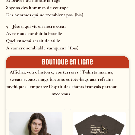
Et braver du monde la rage
Soyons des hommes de courage,
Des hommes qui ne tremblent pas. (bis)
5 – Jésus, qui vit en notre cœur
Avec nous conduit la bataille
Quel ennemi serait de taille
A vaincre semblable vainqueur ! (bis)
Boutique en ligne
Affichez votre histoire, vos terroirs ! T-shirts marins,
sweats scouts, mugs bretons et tote-bags aux refrains
mythiques : emportez l’esprit des chants français partout
avec vous.