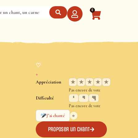
0
♡
+
★
★
★
★
★
Appréciation
Pas encore de vote
Difficulté
Pas encore de vote
0
J’ai chanté
Proposer un chant