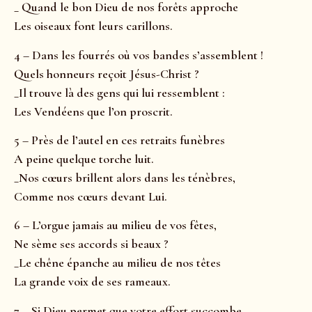
_ Quand le bon Dieu de nos forêts approche
Les oiseaux font leurs carillons.
4 – Dans les fourrés où vos bandes s’assemblent !
Quels honneurs reçoit Jésus-Christ ?
_Il trouve là des gens qui lui ressemblent :
Les Vendéens que l’on proscrit.
5 – Près de l’autel en ces retraits funèbres
A peine quelque torche luit.
_Nos cœurs brillent alors dans les ténèbres,
Comme nos cœurs devant Lui.
6 – L’orgue jamais au milieu de vos fêtes,
Ne sème ses accords si beaux ?
_Le chêne épanche au milieu de nos têtes
La grande voix de ses rameaux.
7 – Si Dieu permet que votre effort succombe