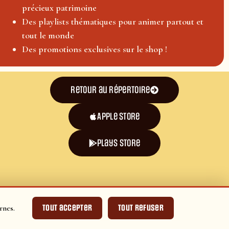
précieux patrimoine
Des playlists thématiques pour animer partout et
tout le monde
Des promotions exclusives sur le shop !
Retour au répertoire
Apple Store
plays store
Tout accepter
Tout refuser
rnes.