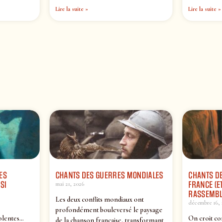
Lire la suite »
Lire la suite »
ES
CHANTS DES GUERRES MONDIALES
CHANTS DE
SI
FRANCE (ET
mai 21, 2026
RASSEMBL
Les deux conflits mondiaux ont
décembre 16, 
profondément bouleversé le paysage
olentes…
On croit co
de la chanson française, transformant