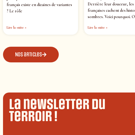
Derrière leur douceur, les
français existe en dizaines de variantes
françaises cachent des histo
? Le rôle
sombres. Voici pourquoi. O
Lire la suite »
Lire la suite »
Nos articles
La newsletter du
terroir !