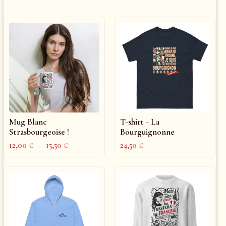
Mug Blanc
T-shirt - La
Strasbourgeoise !
Bourguignonne
12,00
€
–
15,50
€
24,50
€