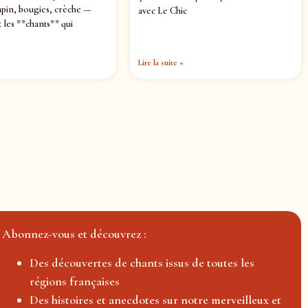
pin, bougies, crèche —
avec Le Chic
 les **chants** qui
Lire la suite »
Abonnez-vous et découvrez :
Des découvertes de chants issus de toutes les
régions françaises
Des histoires et anecdotes sur notre merveilleux et