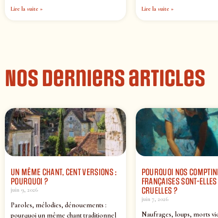
Lire la suite »
Lire la suite »
Nos derniers articles
UN MÊME CHANT, CENT VERSIONS :
POURQUOI NOS COMPTIN
POURQUOI ?
FRANÇAISES SONT-ELLES 
CRUELLES ?
juin 9, 2026
juin 7, 2026
Paroles, mélodies, dénouements :
Naufrages, loups, morts vi
pourquoi un même chant traditionnel