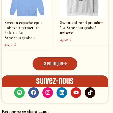
Sweat à capuche épais
Sweat col rond premium
unisexe à fermeture
"La Strasbourgeoise"
éclair « La
unisexe
Strasbourgeoise »
47,50
€
47,50
€
La boutique
Suivez-nous
Retrouvez ce chant dans :