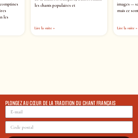
 comptines
images — sa
les chants populaires et
ires
mais ce sont
n les
Lire la suite »
Lire la suite »
PLONGEZ AU CŒUR DE LA TRADITION DU CHANT FRANÇAIS