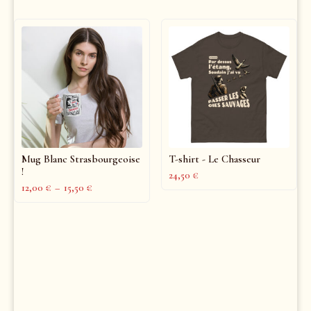
Mug Blanc Strasbourgeoise
T-shirt - Le Chasseur
!
24,50
€
12,00
€
–
15,50
€