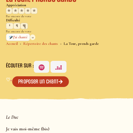
Appréciation
★
★
★
★
★
Pas encore de vote
Difficulté
Pas encore de vote
0
J’ai chanté
Accueil
Répertoire des chants
La Tour, prends garde
ÉCOUTER SUR :
♡
+
Proposer un chant
Le Duc
Je vais moi-même (bis)