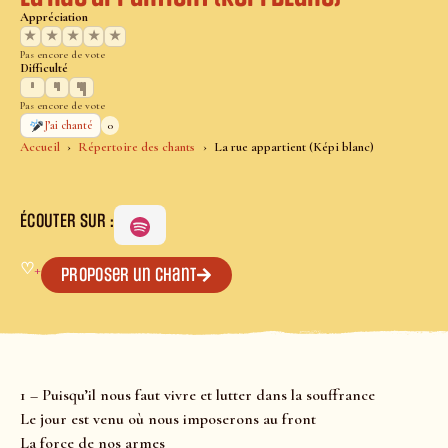
Appréciation
★
★
★
★
★
Pas encore de vote
Difficulté
Pas encore de vote
0
J’ai chanté
Accueil
Répertoire des chants
La rue appartient (Képi blanc)
ÉCOUTER SUR :
♡
+
Proposer un chant
1 – Puisqu’il nous faut vivre et lutter dans la souffrance
Le jour est venu où nous imposerons au front
La force de nos armes