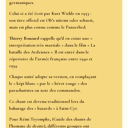
germaniques.
Celui-ci a été écrit par Kurt Wiehle en 1933 :
son titre officiel est Ob’s stürmt oder schneit,
mais est plus connu comme le Panzerlied.
Thierry Bouzard
rappelle qu’il en existe une «
interprétation très martiale » dans le film « La
bataille des Ardennes ». Il est entré dans le
répertoire de l’armée française entre 1940 et
1954.
Chaque unité adopte sa version, en remplaçant
le « képi blanc » par le « béret rouge » des
parachutistes ou noir des commandos.
Ce chant est devenu traditionnel lors du
bahutage des « bazards » à Saint-Cyr.
Pour Rémi Tryomphe, (Guide des chants de
l’homme de droite), différents groupes ont