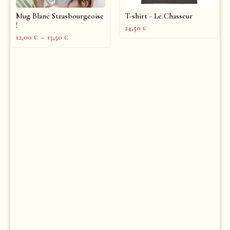
Mug Blanc Strasbourgeoise
T-shirt - Le Chasseur
!
24,50
€
12,00
€
–
15,50
€