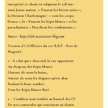
interprété ce chant en adaptant le refrain :
ainsi Jeune nation : « Passent les bérets noirs »,
la Division Charlemagne : « vont les corps-
francs », la « Passent les képis blancs » et les
parachutistes « Marchent les combattants ».
Source : http://club-acacia.over-blog.com
Version n°2 (Officiers du 1er R.E.P. - Fort de
Nogent) :
1 - A celui qui y descend, la rue appartient
Au drapeau des képis blancs.
{Autour de nous la haine,
Autour de nous les dogmes qu’on abat.
Foulant la boue sombre
Vont les Képis blancs (bis)
2 - Combien sont tombés au hasard des (?)
De nos camarades qui souriaient au destin.