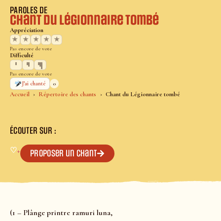
PAROLES DE
Chant du Légionnaire tombé
Appréciation
★
★
★
★
★
Pas encore de vote
Difficulté
Pas encore de vote
0
J’ai chanté
Accueil
Répertoire des chants
Chant du Légionnaire tombé
ÉCOUTER SUR :
♡
+
Proposer un chant
(1 – Plânge printre ramuri luna,