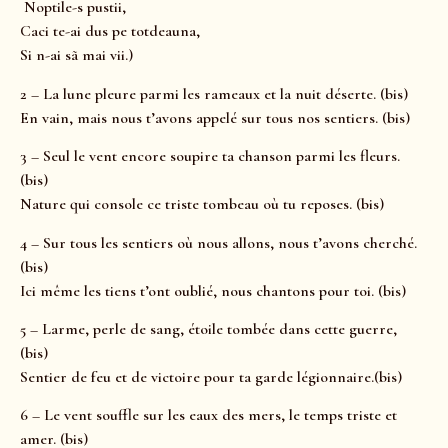
Noptile-s pustii,
Caci te-ai dus pe totdeauna,
Si n-ai sã mai vii.)
2 – La lune pleure parmi les rameaux et la nuit déserte. (bis)
En vain, mais nous t’avons appelé sur tous nos sentiers. (bis)
3 – Seul le vent encore soupire ta chanson parmi les fleurs.
(bis)
Nature qui console ce triste tombeau où tu reposes. (bis)
4 – Sur tous les sentiers où nous allons, nous t’avons cherché.
(bis)
Ici même les tiens t’ont oublié, nous chantons pour toi. (bis)
5 – Larme, perle de sang, étoile tombée dans cette guerre,
(bis)
Sentier de feu et de victoire pour ta garde légionnaire.(bis)
6 – Le vent souffle sur les eaux des mers, le temps triste et
amer. (bis)