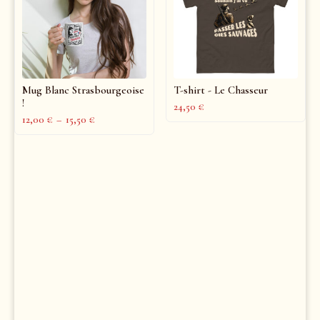
Mug Blanc Strasbourgeoise
T-shirt - Le Chasseur
!
24,50
€
12,00
€
–
15,50
€