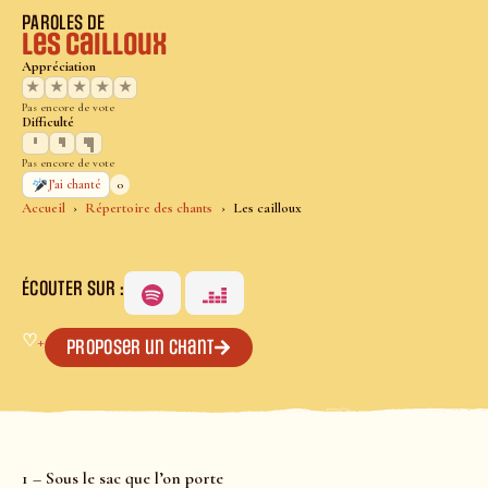
PAROLES DE
Les cailloux
Appréciation
★
★
★
★
★
Pas encore de vote
Difficulté
Pas encore de vote
0
J’ai chanté
Accueil
Répertoire des chants
Les cailloux
ÉCOUTER SUR :
♡
+
Proposer un chant
1 – Sous le sac que l’on porte