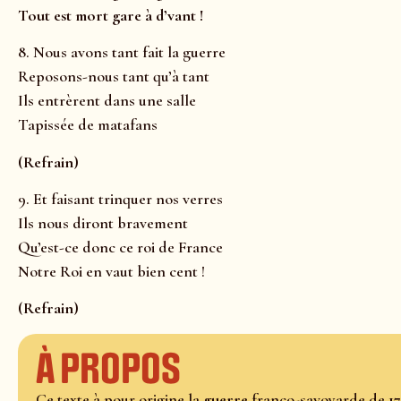
Tout est mort gare à d’vant !
8. Nous avons tant fait la guerre
Reposons-nous tant qu’à tant
Ils entrèrent dans une salle
Tapissée de matafans
(Refrain)
9. Et faisant trinquer nos verres
Ils nous diront bravement
Qu’est-ce donc ce roi de France
Notre Roi en vaut bien cent !
(Refrain)
À propos
Ce texte à pour origine la
guerre
franco-savoyarde de
1