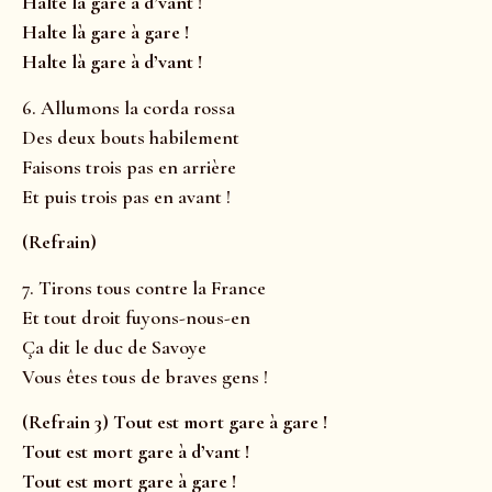
Halte là gare à d’vant !
Halte là gare à gare !
Halte là gare à d’vant !
6. Allumons la corda rossa
Des deux bouts habilement
Faisons trois pas en arrière
Et puis trois pas en avant !
(Refrain)
7. Tirons tous contre la France
Et tout droit fuyons-nous-en
Ça dit le duc de Savoye
Vous êtes tous de braves gens !
(Refrain 3) Tout est mort gare à gare !
Tout est mort gare à d’vant !
Tout est mort gare à gare !