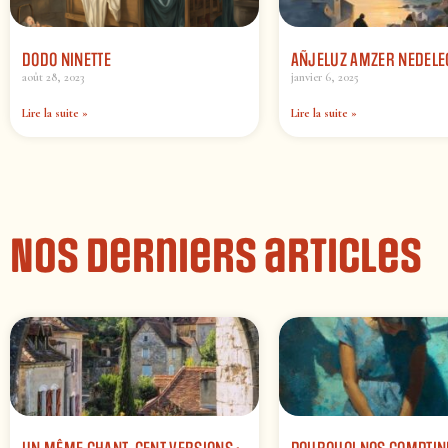
DODO NINETTE
AÑJELUZ AMZER NEDELE
août 28, 2023
janvier 6, 2025
Lire la suite »
Lire la suite »
Nos derniers articles