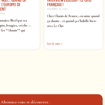
 NOËL : QUAND LA
INTERVIEW EXCLUSIF : LE CHIC
 L’EUROPE) SE
FRANÇAIS !
ENT
novembre 27, 2025
2025
Chez Chants de France, on aime quand
nnaître Noël par ses
ça chante… et quand ça s’habille bien :
pin, bougies, crèche —
avec Le Chic
 les **chants** qui
Lire la suite »
Abonnez-vous et découvrez :