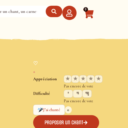
0
♡
+
★
★
★
★
★
Appréciation
Pas encore de vote
Difficulté
Pas encore de vote
0
J’ai chanté
Proposer un chant