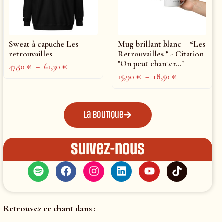
Sweat à capuche Les
Mug brillant blanc – “Les
retrouvailles
Retrouvailles.” - Citation
"On peut chanter..."
47,50
€
–
61,30
€
15,90
€
–
18,50
€
La boutique
Suivez-nous
Retrouvez ce chant dans :