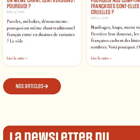
UN MÊME CHANT, CENT VERSIONS :
POURQUOI NOS COMPTIN
POURQUOI ?
FRANÇAISES SONT-ELLES 
CRUELLES ?
juin 9, 2026
juin 7, 2026
Paroles, mélodies, dénouements :
Naufrages, loups, morts vi
pourquoi un même chant traditionnel
Derrière leur douceur, les
français existe en dizaines de variantes
françaises cachent des histo
? Le rôle
sombres. Voici pourquoi. O
Lire la suite »
Lire la suite »
Nos articles
La newsletter du