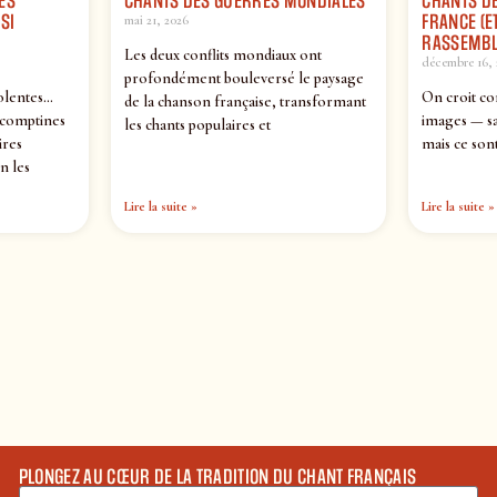
ES
CHANTS DES GUERRES MONDIALES
CHANTS DE
SI
FRANCE (ET
mai 21, 2026
RASSEMBL
Les deux conflits mondiaux ont
décembre 16, 
profondément bouleversé le paysage
olentes…
On croit co
de la chanson française, transformant
 comptines
images — sa
les chants populaires et
ires
mais ce sont
n les
Lire la suite »
Lire la suite »
PLONGEZ AU CŒUR DE LA TRADITION DU CHANT FRANÇAIS