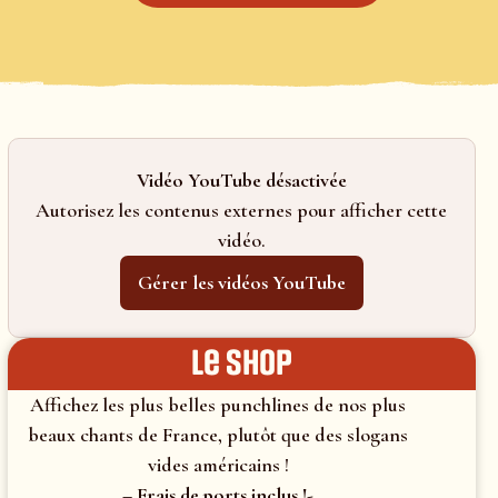
Vidéo YouTube désactivée
Autorisez les contenus externes pour afficher cette
vidéo.
Gérer les vidéos YouTube
le shop
Affichez les plus belles punchlines de nos plus
beaux chants de France, plutôt que des slogans
vides américains !
– Frais de ports inclus !-