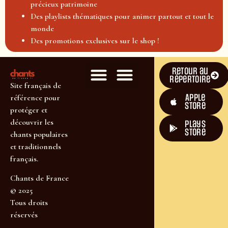
précieux patrimoine
Des playlists thématiques pour animer partout et tout le
monde
Des promotions exclusives sur le shop !
Retour au
répertoire
Site français de
Apple
référence pour
Store
protéger et
découvrir les
plays
store
chants populaires
et traditionnels
français.
Chants de France
© 2025
Tous droits
réservés