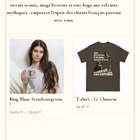
sweats scouts, mugs bretons et tote-bags aux refrains
mythiques : emportez l’esprit des chants français partout
avec vous.
Mug Blanc Strasbourgeoise
T-shirt - Le Chasseur
!
24,50
€
12,00
€
–
15,50
€