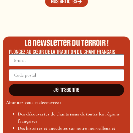
Nos articles
La newsletter du terroir !
PLONGEZ AU CŒUR DE LA TRADITION DU CHANT FRANÇAIS
Je m'abonne
Abonnez-vous et découvrez :
Des découvertes de chants issus de toutes les régions
françaises
Des histoires et anecdotes sur notre merveilleux et