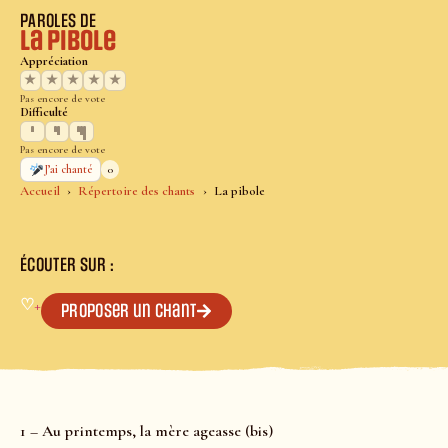
PAROLES DE
La pibole
Appréciation
★
★
★
★
★
Pas encore de vote
Difficulté
Pas encore de vote
0
J’ai chanté
Accueil
Répertoire des chants
La pibole
ÉCOUTER SUR :
♡
+
Proposer un chant
1 – Au printemps, la mère ageasse (bis)