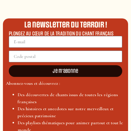
La newsletter du terroir !
PLONGEZ AU CŒUR DE LA TRADITION DU CHANT FRANÇAIS
Je m'abonne
Abonnez-vous et découvrez :
Des découvertes de chants issus de toutes les régions
françaises
Des histoires et anecdotes sur notre merveilleux et
précieux patrimoine
Des playlists thématiques pour animer partout et tout le
monde