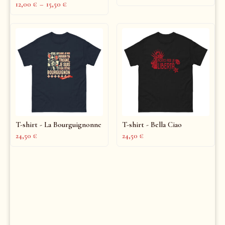
12,00
€
–
15,50
€
T-shirt - La Bourguignonne
T-shirt - Bella Ciao
24,50
€
24,50
€