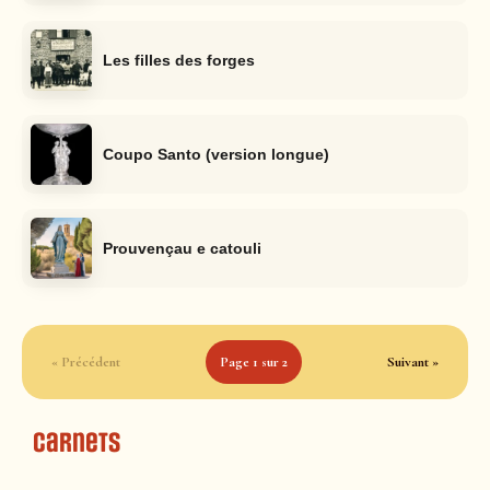
Les filles des forges
Coupo Santo (version longue)
Prouvençau e catouli
« Précédent
Page 1 sur 2
Suivant »
Carnets