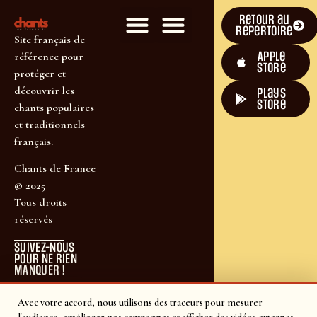
Retour au
répertoire
Site français de
Apple
référence pour
Store
protéger et
découvrir les
plays
store
chants populaires
et traditionnels
français.
Chants de France
© 2025
Tous droits
réservés
SUIVEZ-NOUS
POUR NE RIEN
MANQUER !
Avec votre accord, nous utilisons des traceurs pour mesurer