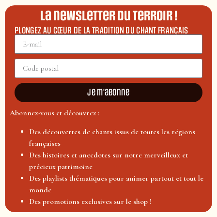
La newsletter du terroir !
PLONGEZ AU CŒUR DE LA TRADITION DU CHANT FRANÇAIS
Je m'abonne
Abonnez-vous et découvrez :
Des découvertes de chants issus de toutes les régions
françaises
Des histoires et anecdotes sur notre merveilleux et
précieux patrimoine
Des playlists thématiques pour animer partout et tout le
monde
Des promotions exclusives sur le shop !