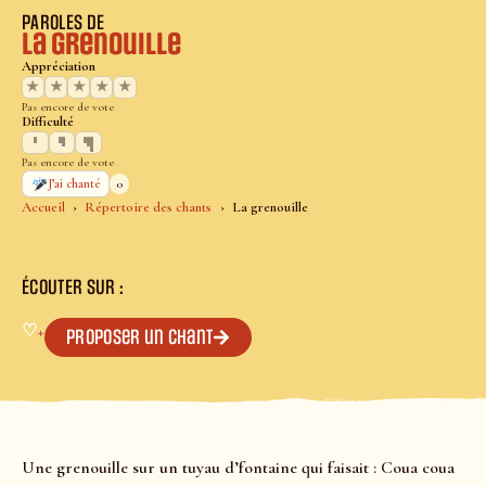
PAROLES DE
La grenouille
Appréciation
★
★
★
★
★
Pas encore de vote
Difficulté
Pas encore de vote
0
J’ai chanté
Accueil
Répertoire des chants
La grenouille
ÉCOUTER SUR :
♡
+
Proposer un chant
Une grenouille sur un tuyau d’fontaine qui faisait : Coua coua