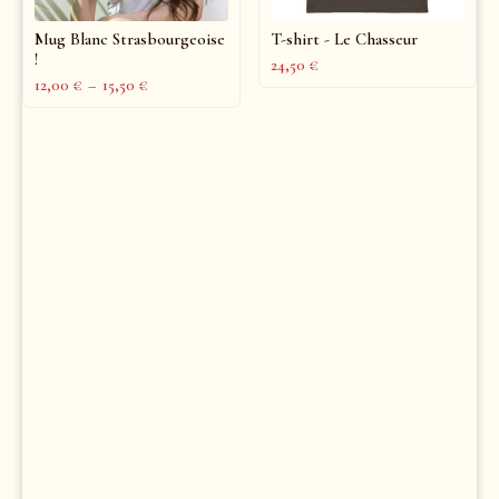
Mug Blanc Strasbourgeoise
T-shirt - Le Chasseur
!
24,50
€
12,00
€
–
15,50
€