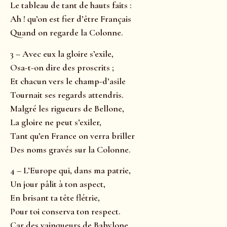
Le tableau de tant de hauts faits :
Ah ! qu’on est fier d’être Français
Quand on regarde la Colonne.
3 – Avec eux la gloire s’exile,
Osa-t-on dire des proscrits ;
Et chacun vers le champ-d’asile
Tournait ses regards attendris.
Malgré les rigueurs de Bellone,
La gloire ne peut s’exiler,
Tant qu’en France on verra briller
Des noms gravés sur la Colonne.
4 – L’Europe qui, dans ma patrie,
Un jour pâlit à ton aspect,
En brisant ta tête flétrie,
Pour toi conserva ton respect.
Car des vainqueurs de Babylone,