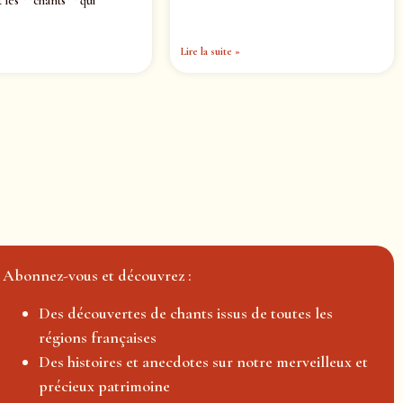
 les **chants** qui
Lire la suite »
Abonnez-vous et découvrez :
Des découvertes de chants issus de toutes les
régions françaises
Des histoires et anecdotes sur notre merveilleux et
précieux patrimoine