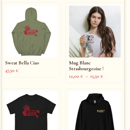
Sweat Bella Ciao
Mug Blanc
Strasbourgeoise !
47,50
€
12,00
€
–
15,50
€