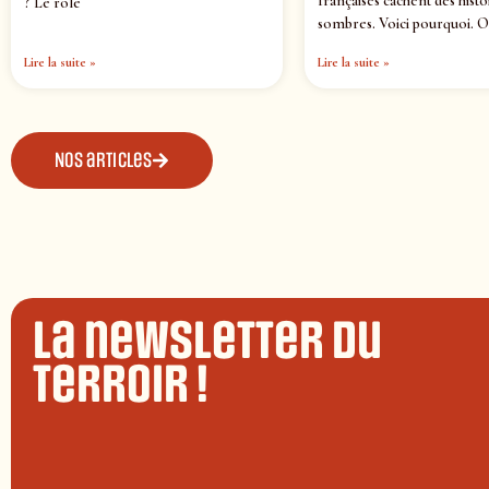
françaises cachent des histo
? Le rôle
sombres. Voici pourquoi. O
Lire la suite »
Lire la suite »
Nos articles
La newsletter du
terroir !