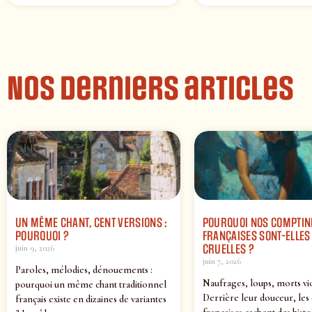
Nos derniers articles
UN MÊME CHANT, CENT VERSIONS :
POURQUOI NOS COMPTIN
POURQUOI ?
FRANÇAISES SONT-ELLES 
CRUELLES ?
juin 9, 2026
juin 7, 2026
Paroles, mélodies, dénouements :
Naufrages, loups, morts vi
pourquoi un même chant traditionnel
Derrière leur douceur, les
français existe en dizaines de variantes