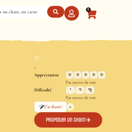
0
♡
+
★
★
★
★
★
Appréciation
Pas encore de vote
Difficulté
Pas encore de vote
0
J’ai chanté
Proposer un chant