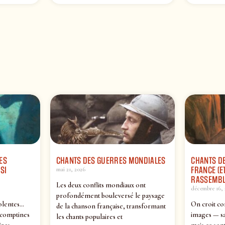
ES
CHANTS DES GUERRES MONDIALES
CHANTS DE
SI
FRANCE (ET
mai 21, 2026
RASSEMBL
Les deux conflits mondiaux ont
décembre 16, 
profondément bouleversé le paysage
olentes…
On croit co
de la chanson française, transformant
 comptines
images — sa
les chants populaires et