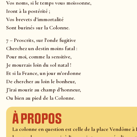
Vos noms, si le temps vous moissonne,
Iront à la postérité ;
Vos brevets d’immortalité
Sont burinés sur la Colonne.
7 – Proscrits, sur l’onde fugitive
Cherchez un destin moins fatal :
Pour moi, comme la sensitive,
Je mourrais loin du sol natal !
Et si la France, un jour m’ordonne
De chercher au loin le bonheur,
J’irai mourir au champ d’honneur,
Ou bien au pied de la Colonne.
À propos
La colonne en question est celle de la place Vendôme à Pa