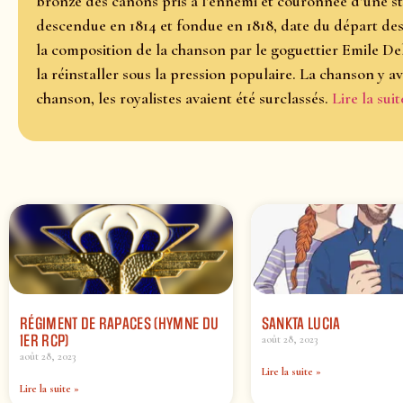
bronze des canons pris à l’ennemi et couronnée d’une st
descendue en 1814 et fondue en 1818, date du départ des
la composition de la chanson par le goguettier Emile De
la réinstaller sous la pression populaire. La chanson y av
chanson, les royalistes avaient été surclassés.
Lire la suit
RÉGIMENT DE RAPACES (HYMNE DU
SANKTA LUCIA
1ER RCP)
août 28, 2023
août 28, 2023
Lire la suite »
Lire la suite »