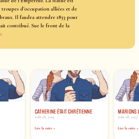
atue de l’Empereur. La statue est
 troupes d’occupation alliées et de
braux. Il faudra attendre 1833 pour
ait contribué. Sur le front de la
e.
CATHERINE ÉTAIT CHRÉTIENNE
MARIONS 
août 28, 2023
août 28, 2023
Lire la suite »
Lire la suite »