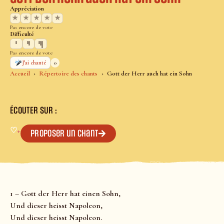
Appréciation
★
★
★
★
★
Pas encore de vote
Difficulté
Pas encore de vote
0
J’ai chanté
Accueil
Répertoire des chants
Gott der Herr auch hat ein Sohn
ÉCOUTER SUR :
♡
+
Proposer un chant
1 – Gott der Herr hat einen Sohn,
Und dieser heisst Napoleon,
Und dieser heisst Napoleon.