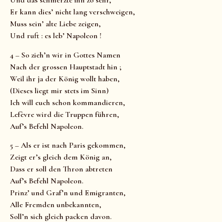
Und das schmerzte ihn zo sehr,
Er kann dies’ nicht lang verschweigen,
Muss sein’ alte Liebe zeigen,
Und ruft : es leb’ Napoleon !
4 – So zieh’n wir in Gottes Namen
Nach der grossen Hauptstadt hin ;
Weil ihr ja der König wollt haben,
(Dieses liegt mir stets im Sinn)
Ich will euch schon kommandieren,
Lefèvre wird die Truppen führen,
Auf’s Befehl Napoleon.
5 – Als er ist nach Paris gekommen,
Zeigt er’s gleich dem König an,
Dass er soll den Thron abtreten
Auf’s Befehl Napoleon.
Prinz’ und Graf’n und Emigranten,
Alle Fremden unbekannten,
Soll’n sich gleich packen davon.