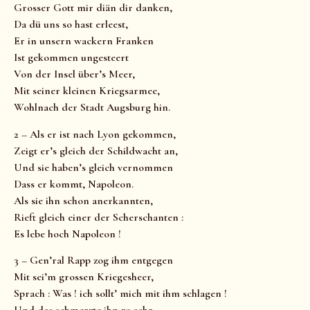
Grosser Gott mir diän dir danken,
Da dü uns so hast erleest,
Er in unsern wackern Franken
Ist gekommen ungesteert
Von der Insel über’s Meer,
Mit seiner kleinen Kriegsarmee,
Wohlnach der Stadt Augsburg hin.
2 – Als er ist nach Lyon gekommen,
Zeigt er’s gleich der Schildwacht an,
Und sie haben’s gleich vernommen
Dass er kommt, Napoleon.
Als sie ihn schon anerkannten,
Rieft gleich einer der Scherschanten :
Es lebe hoch Napoleon !
3 – Gen’ral Rapp zog ihm entgegen
Mit sei’m grossen Kriegesheer,
Sprach : Was ! ich sollt’ mich mit ihm schlagen !