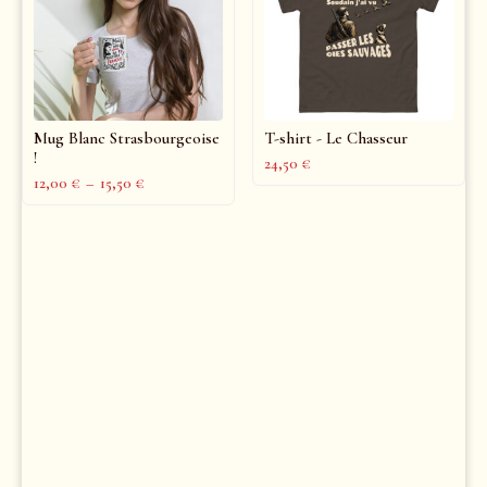
Mug Blanc Strasbourgeoise
T-shirt - Le Chasseur
!
24,50
€
12,00
€
–
15,50
€