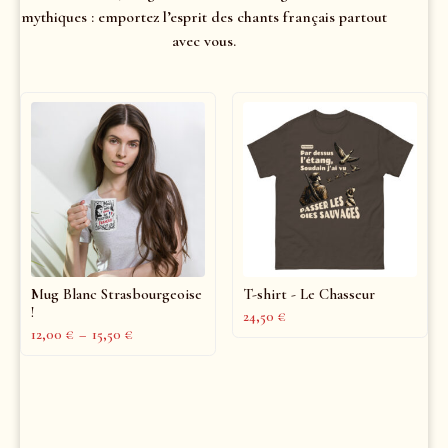
mythiques : emportez l’esprit des chants français partout
avec vous.
Mug Blanc Strasbourgeoise
T-shirt - Le Chasseur
!
24,50
€
12,00
€
–
15,50
€