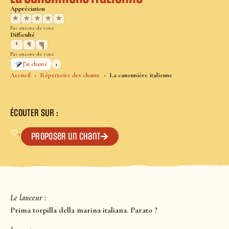
Appréciation
★
★
★
★
★
Pas encore de vote
Difficulté
Pas encore de vote
1
J’ai chanté
Accueil
Répertoire des chants
La canonnière italienne
ÉCOUTER SUR :
♡
+
Proposer un chant
Le lanceur :
Prima torpilla della marina italiana. Parato ?