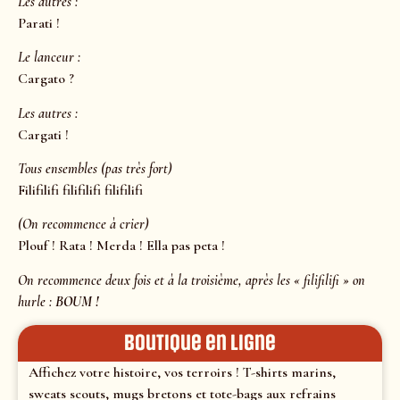
Les autres :
Parati !
Le lanceur :
Cargato ?
Les autres :
Cargati !
Tous ensembles (pas très fort)
Filifilifi filifilifi filifilifi
(On recommence à crier)
Plouf ! Rata ! Merda ! Ella pas peta !
On recommence deux fois et à la troisième, après les « filifilifi » on
hurle :
BOUM !
Boutique en ligne
Affichez votre histoire, vos terroirs ! T-shirts marins,
sweats scouts, mugs bretons et tote-bags aux refrains