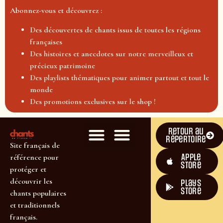
Abonnez-vous et découvrez :
Des découvertes de chants issus de toutes les régions
françaises
Des histoires et anecdotes sur notre merveilleux et
précieux patrimoine
Des playlists thématiques pour animer partout et tout le
monde
Des promotions exclusives sur le shop !
Retour au
répertoire
Site français de
Apple
référence pour
Store
protéger et
découvrir les
plays
store
chants populaires
et traditionnels
français.