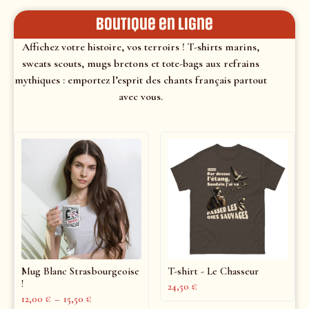
Boutique en ligne
Affichez votre histoire, vos terroirs ! T-shirts marins,
sweats scouts, mugs bretons et tote-bags aux refrains
mythiques : emportez l’esprit des chants français partout
avec vous.
Mug Blanc Strasbourgeoise
T-shirt - Le Chasseur
!
24,50
€
12,00
€
–
15,50
€