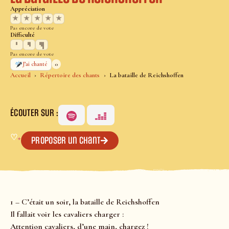
Appréciation
★
★
★
★
★
Pas encore de vote
Difficulté
Pas encore de vote
0
J’ai chanté
Accueil
Répertoire des chants
La bataille de Reichshoffen
ÉCOUTER SUR :
♡
+
Proposer un chant
1 – C’était un soir, la bataille de Reichshoffen
Il fallait voir les cavaliers charger :
Attention cavaliers, d’une main, chargez !