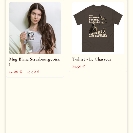
Mug Blanc Strasbourgeoise
T-shirt - Le Chasseur
!
24,50
€
12,00
€
–
15,50
€