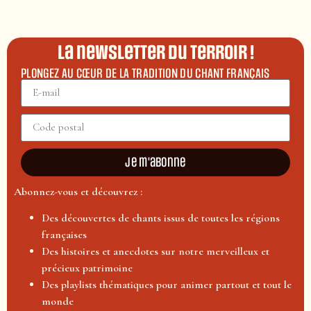
La newsletter du terroir !
PLONGEZ AU CŒUR DE LA TRADITION DU CHANT FRANÇAIS
Je m'abonne
Abonnez-vous et découvrez :
Des découvertes de chants issus de toutes les régions
françaises
Des histoires et anecdotes sur notre merveilleux et
précieux patrimoine
Des playlists thématiques pour animer partout et tout le
monde