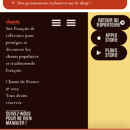
Des promotions exclusives sur le shop !
Retour au
répertoire
Site français de
Apple
référence pour
Store
protéger et
découvrir les
plays
store
chants populaires
et traditionnels
français.
Chants de France
© 2025
Tous droits
réservés
SUIVEZ-NOUS
POUR NE RIEN
MANQUER !