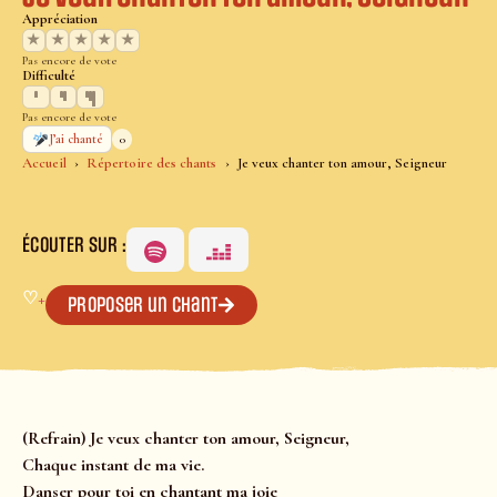
Appréciation
★
★
★
★
★
Pas encore de vote
Difficulté
Pas encore de vote
0
J’ai chanté
Accueil
Répertoire des chants
Je veux chanter ton amour, Seigneur
ÉCOUTER SUR :
♡
+
Proposer un chant
(Refrain) Je veux chanter ton amour, Seigneur,
Chaque instant de ma vie.
Danser pour toi en chantant ma joie