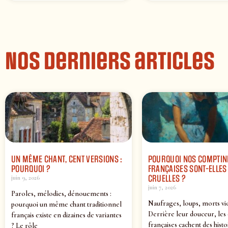
Nos derniers articles
UN MÊME CHANT, CENT VERSIONS :
POURQUOI NOS COMPTIN
POURQUOI ?
FRANÇAISES SONT-ELLES 
CRUELLES ?
juin 9, 2026
juin 7, 2026
Paroles, mélodies, dénouements :
Naufrages, loups, morts vi
pourquoi un même chant traditionnel
Derrière leur douceur, les
français existe en dizaines de variantes
françaises cachent des histo
? Le rôle