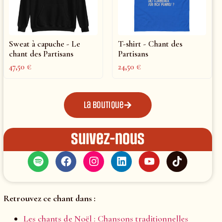
Sweat à capuche - Le
T-shirt - Chant des
chant des Partisans
Partisans
47,50
€
24,50
€
La boutique
Suivez-nous
Retrouvez ce chant dans :
Les chants de Noël : Chansons traditionnelles