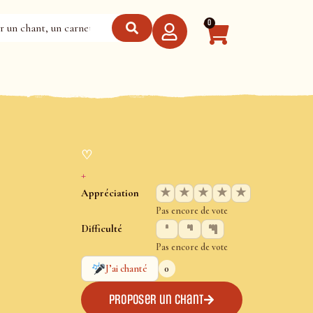
0
♡
+
★
★
★
★
★
Appréciation
Pas encore de vote
Difficulté
Pas encore de vote
0
J’ai chanté
Proposer un chant