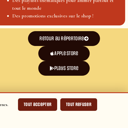
Des playlists thématiques pour animer partout et
tout le monde
Des promotions exclusives sur le shop !
Retour au répertoire
Apple Store
plays store
Tout accepter
Tout refuser
rnes.