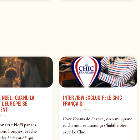
 NOËL : QUAND LA
INTERVIEW EXCLUSIF : LE CHIC
 L’EUROPE) SE
FRANÇAIS !
ENT
novembre 27, 2025
2025
Chez Chants de France, on aime quand
nnaître Noël par ses
ça chante… et quand ça s’habille bien :
pin, bougies, crèche —
avec Le Chic
 les **chants** qui