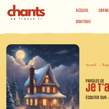
Panneau de gestion des cookies
ACCUEIL
CARNE
BOUTIQUE
Accueil
Répe
PAROLES DE
Je t’
ÉCOUTER SUR :