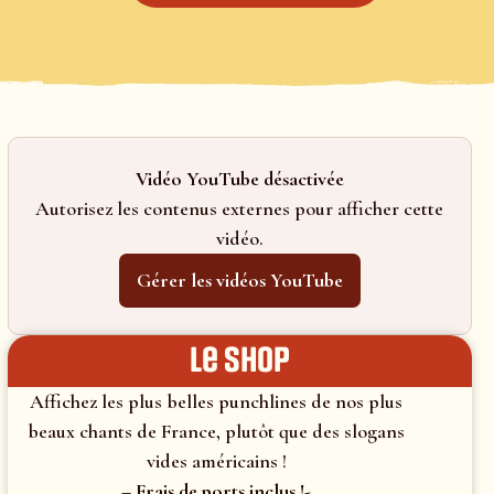
Vidéo YouTube désactivée
Autorisez les contenus externes pour afficher cette
vidéo.
Gérer les vidéos YouTube
le shop
Affichez les plus belles punchlines de nos plus
beaux chants de France, plutôt que des slogans
vides américains !
– Frais de ports inclus !-