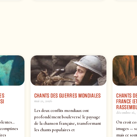
ES
CHANTS DES GUERRES MONDIALES
CHANTS DE
SI
FRANCE (ET
mai 21, 2026
RASSEMBL
Les deux conflits mondiaux ont
décembre 16, 
profondément bouleversé le paysage
olentes…
On croit co
de la chanson française, transformant
 comptines
images — sa
les chants populaires et
ires
mais ce sont