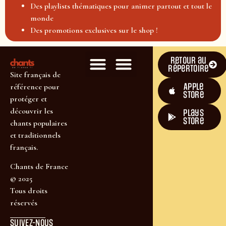
Des playlists thématiques pour animer partout et tout le
monde
Des promotions exclusives sur le shop !
Retour au
répertoire
Site français de
Apple
référence pour
Store
protéger et
découvrir les
plays
store
chants populaires
et traditionnels
français.
Chants de France
© 2025
Tous droits
réservés
SUIVEZ-NOUS