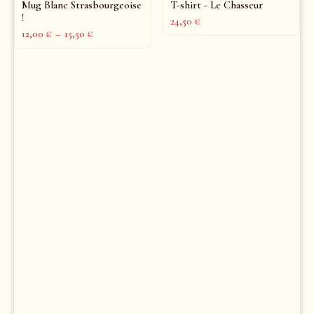
Mug Blanc Strasbourgeoise
T-shirt - Le Chasseur
!
24,50
€
12,00
€
–
15,50
€