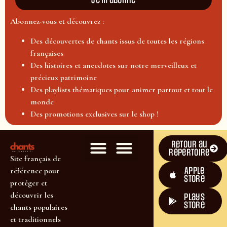
Je m'abonne
Abonnez-vous et découvrez :
Des découvertes de chants issus de toutes les régions
françaises
Des histoires et anecdotes sur notre merveilleux et
précieux patrimoine
Des playlists thématiques pour animer partout et tout le
monde
Des promotions exclusives sur le shop !
Retour au
répertoire
Site français de
Apple
référence pour
Store
protéger et
découvrir les
plays
store
chants populaires
et traditionnels