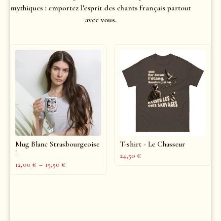
mythiques : emportez l’esprit des chants français partout
avec vous.
Mug Blanc Strasbourgeoise
T-shirt - Le Chasseur
!
24,50
€
12,00
€
–
15,50
€