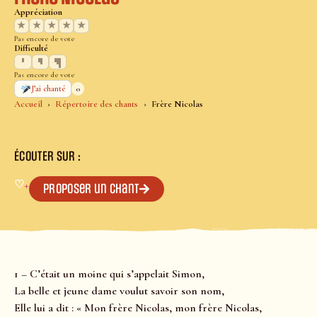
Appréciation
★
★
★
★
★
Pas encore de vote
Difficulté
Pas encore de vote
0
J’ai chanté
Accueil
Répertoire des chants
Frère Nicolas
ÉCOUTER SUR :
♡
+
Proposer un chant
1 – C’était un moine qui s’appelait Simon,
La belle et jeune dame voulut savoir son nom,
Elle lui a dit : « Mon frère Nicolas, mon frère Nicolas,