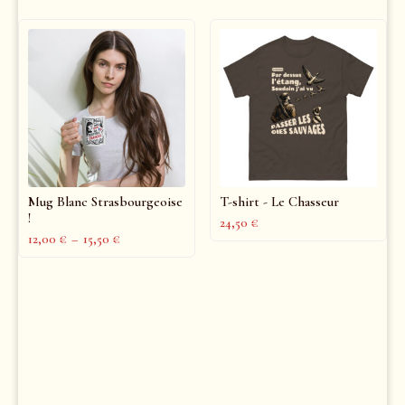
Mug Blanc Strasbourgeoise
T-shirt - Le Chasseur
!
24,50
€
12,00
€
–
15,50
€