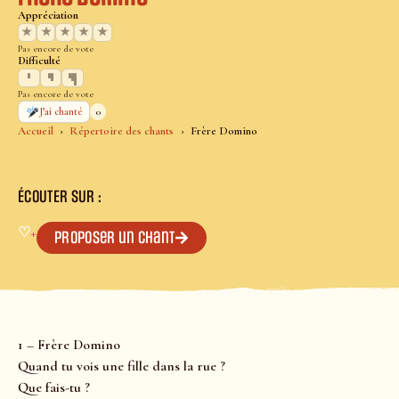
Appréciation
★
★
★
★
★
Pas encore de vote
Difficulté
Pas encore de vote
0
J’ai chanté
Accueil
Répertoire des chants
Frère Domino
ÉCOUTER SUR :
♡
+
Proposer un chant
1 – Frère Domino
Quand tu vois une fille dans la rue ?
Que fais-tu ?