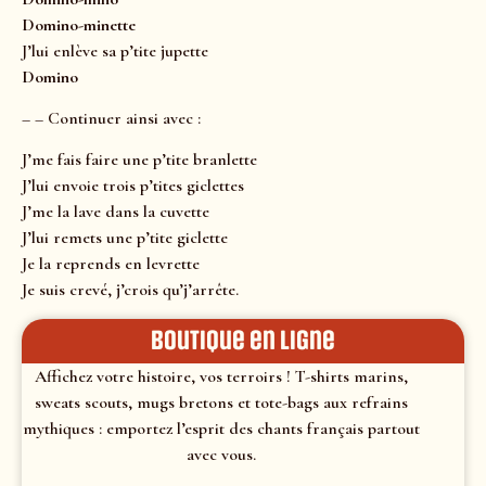
Domino-minette
J’lui enlève sa p’tite jupette
Domino
– – Continuer ainsi avec :
J’me fais faire une p’tite branlette
J’lui envoie trois p’tites giclettes
J’me la lave dans la cuvette
J’lui remets une p’tite giclette
Je la reprends en levrette
Je suis crevé, j’crois qu’j’arrête.
Boutique en ligne
Affichez votre histoire, vos terroirs ! T-shirts marins,
sweats scouts, mugs bretons et tote-bags aux refrains
mythiques : emportez l’esprit des chants français partout
avec vous.