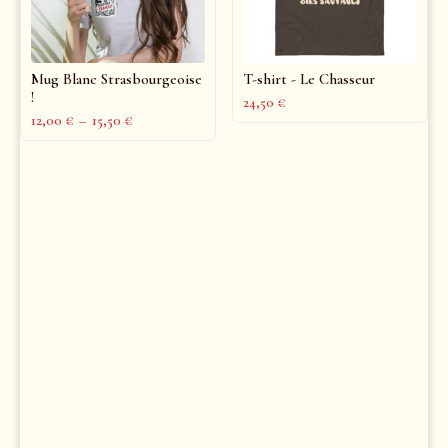
Mug Blanc Strasbourgeoise
T-shirt - Le Chasseur
!
24,50
€
12,00
€
–
15,50
€