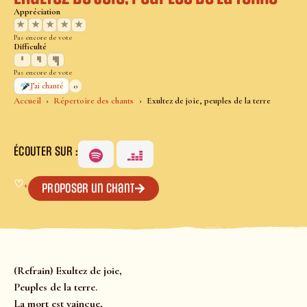
Appréciation
★
★
★
★
★
Pas encore de vote
Difficulté
Pas encore de vote
0
J’ai chanté
Accueil
Répertoire des chants
Exultez de joie, peuples de la terre
ÉCOUTER SUR :
♡
+
Proposer un chant
(Refrain) Exultez de joie,
Peuples de la terre.
La mort est vaincue,