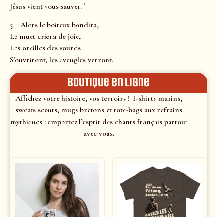
Jésus vient vous sauver. ´
5 – Alors le boiteux bondira,
Le muet criera de joie,
Les oreilles des sourds
S´ouvriront, les aveugles verront.
Boutique en ligne
Affichez votre histoire, vos terroirs ! T-shirts marins,
sweats scouts, mugs bretons et tote-bags aux refrains
mythiques : emportez l’esprit des chants français partout
avec vous.