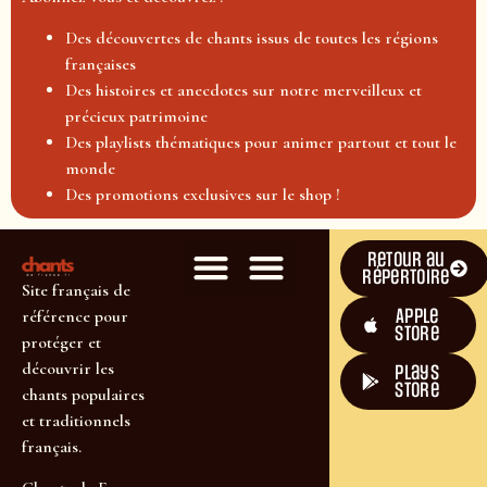
Des découvertes de chants issus de toutes les régions
françaises
Des histoires et anecdotes sur notre merveilleux et
précieux patrimoine
Des playlists thématiques pour animer partout et tout le
monde
Des promotions exclusives sur le shop !
Retour au
répertoire
Site français de
Apple
référence pour
Store
protéger et
découvrir les
plays
store
chants populaires
et traditionnels
français.