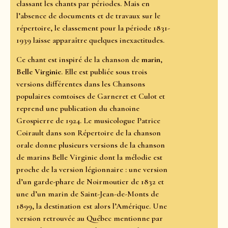
classant les chants par périodes. Mais en
l’absence de documents et de travaux sur le
répertoire, le classement pour la période 1831-
1939 laisse apparaître quelques inexactitudes.
Ce chant est inspiré de la chanson de
marin
,
Belle Virginie
. Elle est publiée sous trois
versions différentes dans les Chansons
populaires comtoises de Garneret et Culot et
reprend une publication du chanoine
Grospierre de 1924. Le musicologue Patrice
Coirault dans son Répertoire de la chanson
orale donne plusieurs versions de la chanson
de marins Belle Virginie dont la mélodie est
proche de la version légionnaire : une version
d’un garde-phare de Noirmoutier de 1832 et
une d’un marin de Saint-Jean-de-Monts de
1899, la destination est alors l’Amérique. Une
version retrouvée au Québec mentionne par