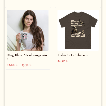
Mug Blanc Strasbourgeoise
T-shirt - Le Chasseur
!
24,50
€
12,00
€
–
15,50
€