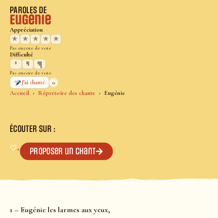
PAROLES DE
Eugénie
Appréciation
★
★
★
★
★
Pas encore de vote
Difficulté
Pas encore de vote
0
J’ai chanté
Accueil
Répertoire des chants
Eugénie
ÉCOUTER SUR :
♡
+
Proposer un chant
1 – Eugénie les larmes aux yeux,