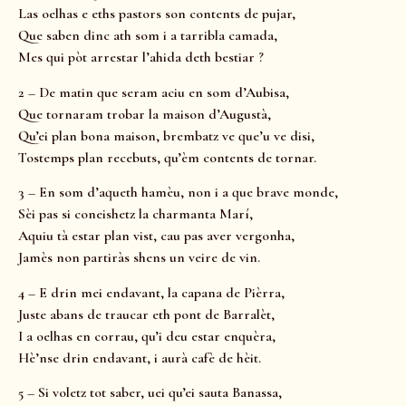
Las oelhas e eths pastors son contents de pujar,
Que saben dinc ath som i a tarribla camada,
Mes qui pòt arrestar l’ahida deth bestiar ?
2 – De matin que seram aciu en som d’Aubisa,
Que tornaram trobar la maison d’Augustà,
Qu’ei plan bona maison, brembatz ve que’u ve disi,
Tostemps plan recebuts, qu’èm contents de tornar.
3 – En som d’aqueth hamèu, non i a que brave monde,
Sèi pas si coneishetz la charmanta Marí,
Aquiu tà estar plan vist, cau pas aver vergonha,
Jamès non partiràs shens un veire de vin.
4 – E drin mei endavant, la capana de Pièrra,
Juste abans de traucar eth pont de Barralèt,
I a oelhas en corrau, qu’i deu estar enquèra,
Hè’nse drin endavant, i aurà cafè de hèit.
5 – Si voletz tot saber, uei qu’ei sauta Banassa,