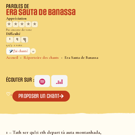
PAROLES DE
Era Sauta de Banassa
Appréciation
★
★
★
★
★
Pas encore de vote
Difficulté
1,0/3 · 1 vote
0
J’ai chanté
Accueil
Répertoire des chants
Era Sauta de Banassa
ÉCOUTER SUR :
♡
+
Proposer un chant
1 – Tath ser qu’ei eth depart tà auta montanhada,