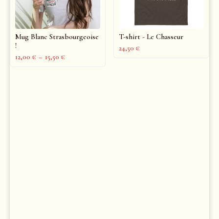
Mug Blanc Strasbourgeoise
T-shirt - Le Chasseur
!
24,50
€
12,00
€
–
15,50
€