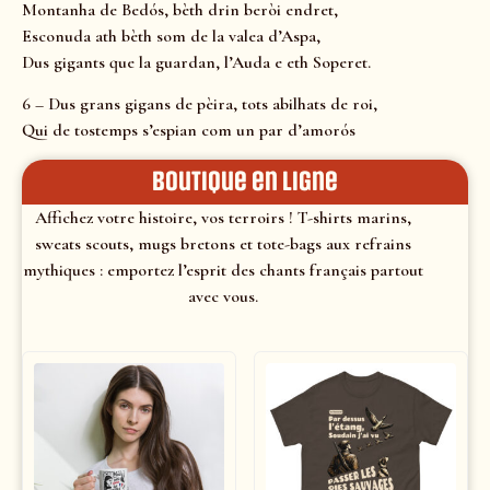
Montanha de Bedós, bèth drin beròi endret,
Esconuda ath bèth som de la valea d’Aspa,
Dus gigants que la guardan, l’Auda e eth Soperet.
6 – Dus grans gigans de pèira, tots abilhats de roi,
Qui de tostemps s’espian com un par d’amorós
Boutique en ligne
Affichez votre histoire, vos terroirs ! T-shirts marins,
sweats scouts, mugs bretons et tote-bags aux refrains
mythiques : emportez l’esprit des chants français partout
avec vous.