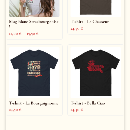
Mug Blanc Strasbourgeoise
T-shirt - Le Chasseur
!
24,50
€
12,00
€
–
15,50
€
T-shirt - La Bourguignonne
T-shirt - Bella Ciao
24,50
€
24,50
€