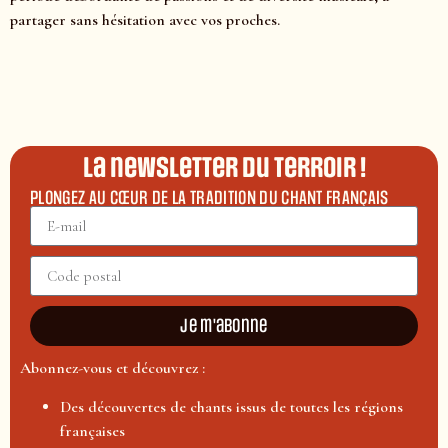
partager sans hésitation avec vos proches.
La newsletter du terroir !
PLONGEZ AU CŒUR DE LA TRADITION DU CHANT FRANÇAIS
Je m'abonne
Abonnez-vous et découvrez :
Des découvertes de chants issus de toutes les régions
françaises