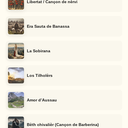
Libertat / Cançon de nèrvi
Era Sauta de Banassa
La Sobirana
Los Tilholèrs
Amor d’Aussau
Bèth chivalièr (Cançon de Barberina)