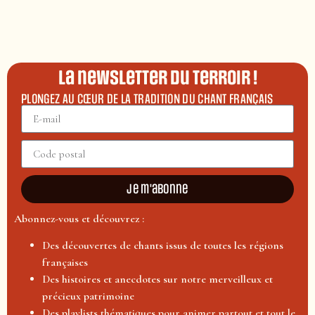
La newsletter du terroir !
PLONGEZ AU CŒUR DE LA TRADITION DU CHANT FRANÇAIS
Je m'abonne
Abonnez-vous et découvrez :
Des découvertes de chants issus de toutes les régions
françaises
Des histoires et anecdotes sur notre merveilleux et
précieux patrimoine
Des playlists thématiques pour animer partout et tout le