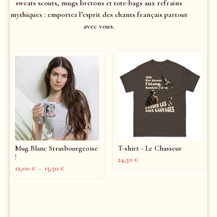
sweats scouts, mugs bretons et tote-bags aux refrains
mythiques : emportez l’esprit des chants français partout
avec vous.
Mug Blanc Strasbourgeoise
T-shirt - Le Chasseur
!
24,50
€
12,00
€
–
15,50
€