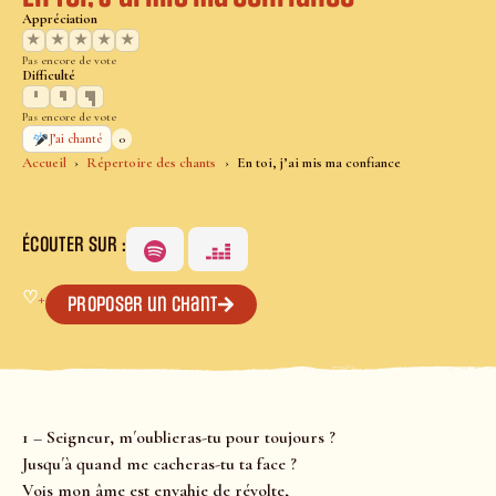
Appréciation
★
★
★
★
★
Pas encore de vote
Difficulté
Pas encore de vote
0
J’ai chanté
Accueil
Répertoire des chants
En toi, j’ai mis ma confiance
ÉCOUTER SUR :
♡
+
Proposer un chant
1 – Seigneur, m´oublieras-tu pour toujours ?
Jusqu´à quand me cacheras-tu ta face ?
Vois mon âme est envahie de révolte,