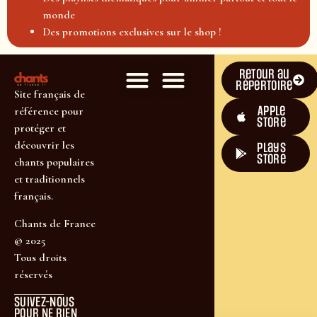
monde
Des promotions exclusives sur le shop !
Retour au
répertoire
Site français de
Apple
référence pour
Store
protéger et
découvrir les
plays
store
chants populaires
et traditionnels
français.
Chants de France
© 2025
Tous droits
réservés
SUIVEZ-NOUS
POUR NE RIEN