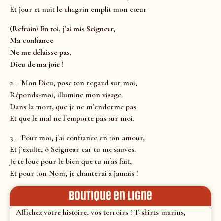
Et jour et nuit le chagrin emplit mon cœur.
(Refrain) En toi, j´ai mis Seigneur,
Ma confiance
Ne me délaisse pas,
Dieu de ma joie !
2 – Mon Dieu, pose ton regard sur moi,
Réponds-moi, illumine mon visage.
Dans la mort, que je ne m´endorme pas
Et que le mal ne l´emporte pas sur moi.
3 – Pour moi, j´ai confiance en ton amour,
Et j´exulte, ô Seigneur car tu me sauves.
Je te loue pour le bien que tu m´as fait,
Et pour ton Nom, je chanterai à jamais !
Boutique en ligne
Affichez votre histoire, vos terroirs ! T-shirts marins,