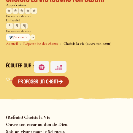
Appréciation
★
★
★
★
★
Pas encore de vote
Difficulté
Pas encore de vote
0
J’ai chanté
Accueil
Répertoire des chants
Choisis la vie (ouvre ton cœur)
ÉCOUTER SUR :
♡
+
Proposer un chant
(Refrain) Choisis la Vie
Ouvre ton cœur au don de Dieu,
Sois un vivant pour le Seigneur,