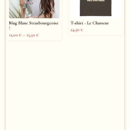
Mug Blanc Strasbourgeoise
T-shirt - Le Chasseur
!
24,50
€
12,00
€
–
15,50
€