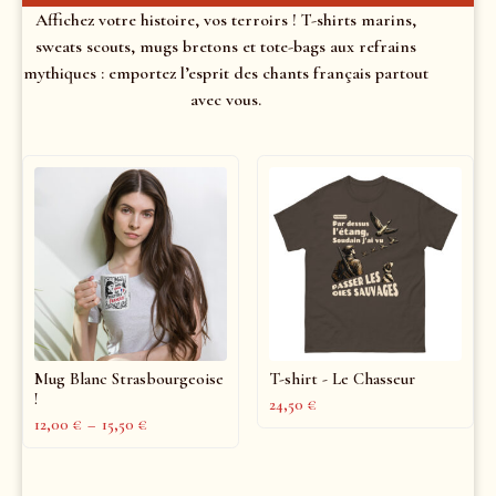
Affichez votre histoire, vos terroirs ! T-shirts marins,
sweats scouts, mugs bretons et tote-bags aux refrains
mythiques : emportez l’esprit des chants français partout
avec vous.
Mug Blanc Strasbourgeoise
T-shirt - Le Chasseur
!
24,50
€
12,00
€
–
15,50
€