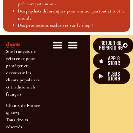
précieux patrimoine
Des playlists thématiques pour animer partout et tout le
monde
Des promotions exclusives sur le shop !
Retour au
répertoire
Site français de
Apple
référence pour
Store
protéger et
découvrir les
plays
store
chants populaires
et traditionnels
français.
Chants de France
© 2025
Tous droits
réservés