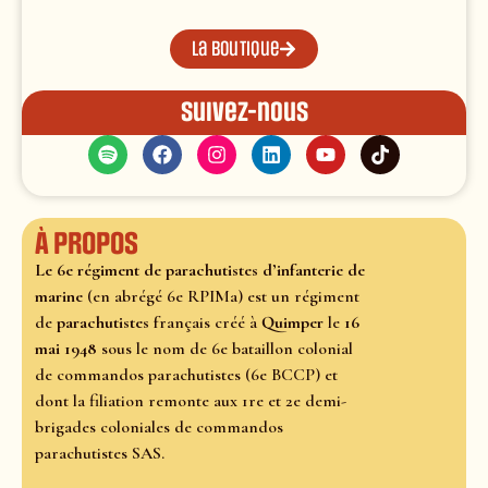
La boutique
Suivez-nous
À propos
Le 6e régiment de parachutistes d’infanterie de
marine
(en abrégé 6e RPIMa) est un régiment
de
parachutistes
français créé à
Quimper
le
16
mai 1948
sous le nom de 6e bataillon colonial
de commandos parachutistes (6e BCCP) et
dont la filiation remonte aux 1re et 2e demi-
brigades coloniales de commandos
parachutistes SAS.