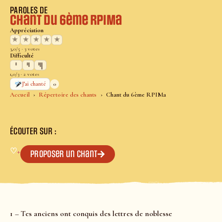
PAROLES DE
Chant du 6ème RPIMa
Appréciation
★
★
★
★
★
3,0/5 · 3 votes
Difficulté
1,0/3 · 2 votes
0
J’ai chanté
Accueil
Répertoire des chants
Chant du 6ème RPIMa
ÉCOUTER SUR :
♡
+
Proposer un chant
1 – Tes anciens ont conquis des lettres de noblesse