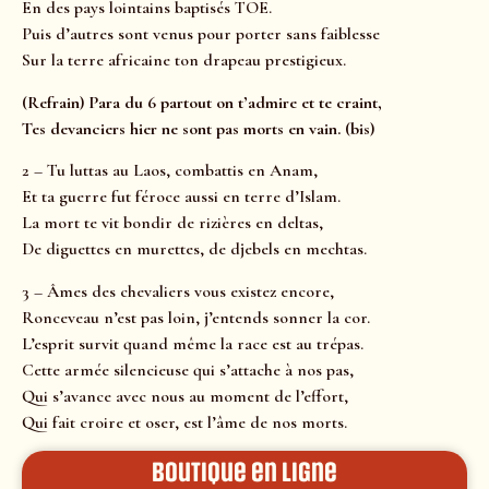
En des pays lointains baptisés TOE.
Puis d’autres sont venus pour porter sans faiblesse
Sur la terre africaine ton drapeau prestigieux.
(Refrain) Para du 6 partout on t’admire et te craint,
Tes devanciers hier ne sont pas morts en vain. (bis)
2 – Tu luttas au Laos, combattis en Anam,
Et ta guerre fut féroce aussi en terre d’Islam.
La mort te vit bondir de rizières en deltas,
De diguettes en murettes, de djebels en mechtas.
3 – Âmes des chevaliers vous existez encore,
Ronceveau n’est pas loin, j’entends sonner la cor.
L’esprit survit quand même la race est au trépas.
Cette armée silencieuse qui s’attache à nos pas,
Qui s’avance avec nous au moment de l’effort,
Qui fait croire et oser, est l’âme de nos morts.
Boutique en ligne