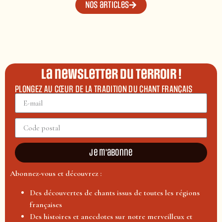
Nos articles
La newsletter du terroir !
PLONGEZ AU CŒUR DE LA TRADITION DU CHANT FRANÇAIS
Je m'abonne
Abonnez-vous et découvrez :
Des découvertes de chants issus de toutes les régions
françaises
Des histoires et anecdotes sur notre merveilleux et