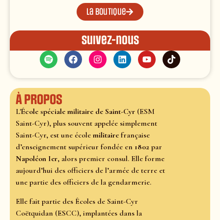
La boutique
Suivez-nous
À propos
L'
École spéciale militaire de Saint-Cyr
(ESM
Saint-Cyr), plus souvent appelée simplement
Saint-Cyr, est une école
militaire
française
d’enseignement supérieur fondée en
1802
par
Napoléon Ier
, alors premier consul. Elle forme
aujourd’hui des officiers de l’armée de terre et
une partie des officiers de la gendarmerie.
Elle fait partie des Écoles de Saint-Cyr
Coëtquidan (ESCC), implantées dans la