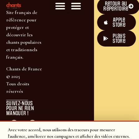
Retour au
répertoire
Site français de
Apple
référence pour
Store
protéger et
découvrir les
plays
store
chants populaires
et traditionnels
français.
Chants de France
© 2025
Tous droits
réservés
SUIVEZ-NOUS
POUR NE RIEN
MANQUER !
Avec votre accord, nous utilisons des traceurs pour mesurer
l'audience, améliorer nos campagnes et afficher des vidéos externes.