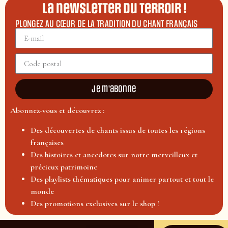
La newsletter du terroir !
PLONGEZ AU CŒUR DE LA TRADITION DU CHANT FRANÇAIS
Je m'abonne
Abonnez-vous et découvrez :
Des découvertes de chants issus de toutes les régions
françaises
Des histoires et anecdotes sur notre merveilleux et
précieux patrimoine
Des playlists thématiques pour animer partout et tout le
monde
Des promotions exclusives sur le shop !