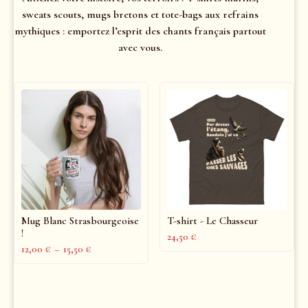
sweats scouts, mugs bretons et tote-bags aux refrains
mythiques : emportez l’esprit des chants français partout
avec vous.
Mug Blanc Strasbourgeoise
T-shirt - Le Chasseur
!
24,50
€
12,00
€
–
15,50
€