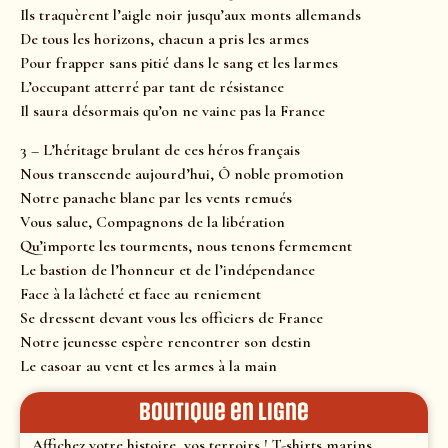
Ils traquèrent l’aigle noir jusqu’aux monts allemands
De tous les horizons, chacun a pris les armes
Pour frapper sans pitié dans le sang et les larmes
L’occupant atterré par tant de résistance
Il saura désormais qu’on ne vainc pas la France
3 – L’héritage brulant de ces héros français
Nous transcende aujourd’hui, Ô noble promotion
Notre panache blanc par les vents remués
Vous salue, Compagnons de la libération
Qu’importe les tourments, nous tenons fermement
Le bastion de l’honneur et de l’indépendance
Face à la lâcheté et face au reniement
Se dressent devant vous les officiers de France
Notre jeunesse espère rencontrer son destin
Le casoar au vent et les armes à la main
Boutique en ligne
Affichez votre histoire, vos terroirs ! T-shirts marins,