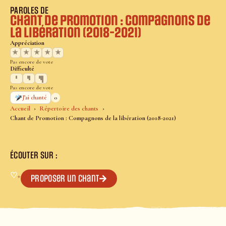
PAROLES DE
Chant de Promotion : Compagnons de
la libération (2018-2021)
Appréciation
★
★
★
★
★
Pas encore de vote
Difficulté
Pas encore de vote
0
J’ai chanté
Accueil
Répertoire des chants
Chant de Promotion : Compagnons de la libération (2018-2021)
ÉCOUTER SUR :
♡
+
Proposer un chant