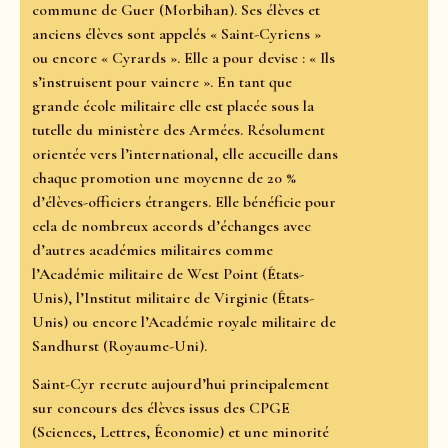
commune de Guer (Morbihan). Ses élèves et
anciens élèves sont appelés « Saint-Cyriens »
ou encore « Cyrards ». Elle a pour devise : « Ils
s’instruisent pour vaincre ». En tant que
grande école militaire elle est placée sous la
tutelle du ministère des Armées. Résolument
orientée vers l’international, elle accueille dans
chaque promotion une moyenne de 20 %
d’élèves-officiers étrangers. Elle bénéficie pour
cela de nombreux accords d’échanges avec
d’autres académies militaires comme
l’Académie militaire de West Point (États-
Unis), l’Institut militaire de Virginie (États-
Unis) ou encore l’Académie royale militaire de
Sandhurst (Royaume-Uni).
Saint-Cyr recrute aujourd’hui principalement
sur concours des élèves issus des CPGE
(Sciences, Lettres, Économie) et une minorité