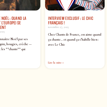
 NOËL : QUAND LA
INTERVIEW EXCLUSIF : LE CHIC
 L’EUROPE) SE
FRANÇAIS !
ENT
novembre 27, 2025
2025
Chez Chants de France, on aime quand
nnaître Noël par ses
ça chante… et quand ça s’habille bien :
pin, bougies, crèche —
avec Le Chic
 les **chants** qui
Lire la suite »