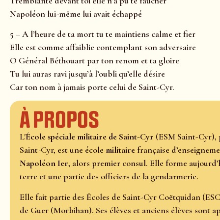
Tremblante devant toi elle n’a pu te faucher
Napoléon lui-même lui avait échappé
5 – A l’heure de ta mort tu te maintiens calme et fier
Elle est comme affaiblie contemplant son adversaire
O Général Béthouart par ton renom et ta gloire
Tu lui auras ravi jusqu’à l’oubli qu’elle désire
Car ton nom à jamais porte celui de Saint-Cyr.
À propos
L'
École spéciale militaire de Saint-Cyr
(ESM Saint-Cyr), 
Saint-Cyr, est une école
militaire
française d’enseigneme
Napoléon Ier
, alors premier consul. Elle forme aujourd’
terre et une partie des officiers de la gendarmerie.
Elle fait partie des Écoles de Saint-Cyr Coëtquidan (E
de Guer (Morbihan). Ses élèves et anciens élèves sont a