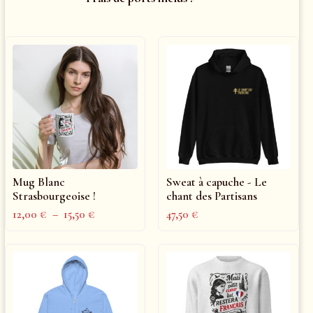
Mug Blanc
Sweat à capuche - Le
Strasbourgeoise !
chant des Partisans
12,00
€
–
15,50
€
47,50
€