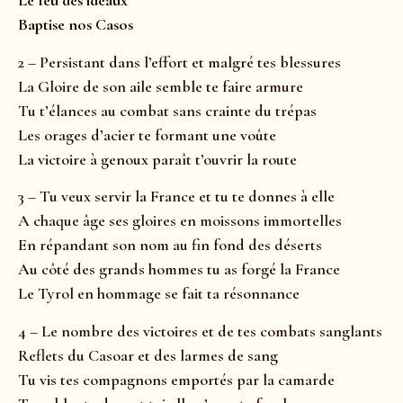
Le feu des idéaux
Baptise nos Casos
2 – Persistant dans l’effort et malgré tes blessures
La Gloire de son aile semble te faire armure
Tu t’élances au combat sans crainte du trépas
Les orages d’acier te formant une voûte
La victoire à genoux paraît t’ouvrir la route
3 – Tu veux servir la France et tu te donnes à elle
A chaque âge ses gloires en moissons immortelles
En répandant son nom au fin fond des déserts
Au côté des grands hommes tu as forgé la France
Le Tyrol en hommage se fait ta résonnance
4 – Le nombre des victoires et de tes combats sanglants
Reflets du Casoar et des larmes de sang
Tu vis tes compagnons emportés par la camarde