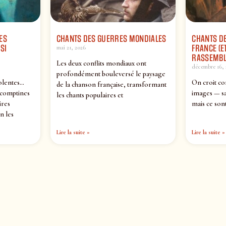
ES
CHANTS DES GUERRES MONDIALES
CHANTS DE
SI
FRANCE (ET
mai 21, 2026
RASSEMBL
Les deux conflits mondiaux ont
décembre 16, 
profondément bouleversé le paysage
olentes…
On croit co
de la chanson française, transformant
 comptines
images — sa
les chants populaires et
ires
mais ce sont
n les
Lire la suite »
Lire la suite »