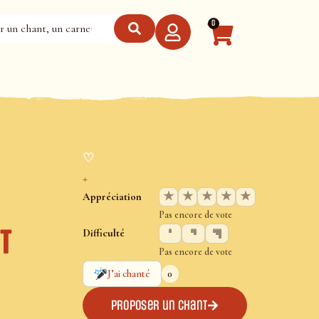
0
♡
+
★
★
★
★
★
Appréciation
Pas encore de vote
t
Difficulté
Pas encore de vote
0
J’ai chanté
Proposer un chant