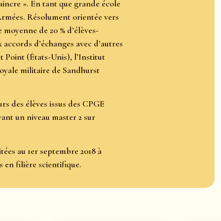
 vaincre ». En tant que grande école
s Armées. Résolument orientée vers
ne moyenne de 20 % d’élèves-
ux accords d’échanges avec d’autres
Point (États-Unis), l’Institut
royale militaire de Sandhurst
urs des élèves issus des CPGE
yant un niveau master 2 sur
itées au 1er septembre 2018 à
en filière scientifique.