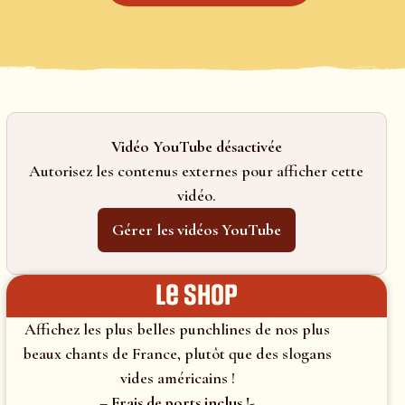
Vidéo YouTube désactivée
Autorisez les contenus externes pour afficher cette
vidéo.
Gérer les vidéos YouTube
le shop
Affichez les plus belles punchlines de nos plus
beaux chants de France, plutôt que des slogans
vides américains !
– Frais de ports inclus !-