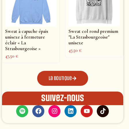
Sweat à capuche épais
Sweat col rond premium
unisexe à fermeture
"La Strasbourgeoise"
éclair « La
unisexe
Strasbourgeoise »
47,50
€
47,50
€
La boutique
Suivez-nous